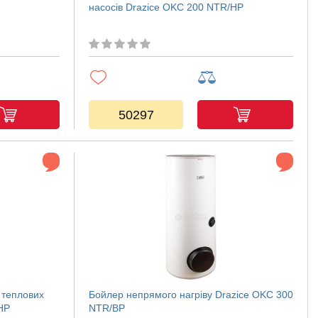
насосів Drazice OKC 200 NTR/HP
50297
 теплових
Бойлер непрямого нагріву Drazice OKC 300
HP
NTR/BP