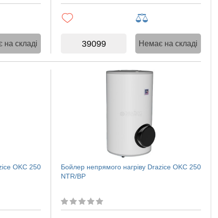
39099
 на складі
Немає на складі
zice OKC 250
Бойлер непрямого нагріву Drazice OKC 250
NTR/BP