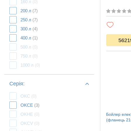
160 л
(0)
200 л
(7)
250 л
(7)
300 л
(4)
400 л
(1)
5621
500 л
(0)
750 л
(0)
1000 л
(0)
Серія:
OKC
(0)
OKCE
(3)
OKHE
(0)
Бойлер елек
(фланець 21
OKCV
(0)