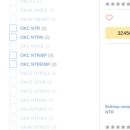
OKCEV
(0)
OKHE ONE/E
(0)
OKHE SMART
(0)
OKC NTR
(2)
3245
OKC NTRR
(2)
OKC NTR/Z
(0)
OKC NTR/BP
(3)
OKC NTRR/BP
(3)
OKCE NTR/2,2
(0)
OKCE NTRR
(0)
OKCE NTR/HV
(0)
OKC NTR/HV
(0)
Бойлер непр
ОКН NTR/HV
(0)
NTR
OKH NTR/DV
(0)
OKHE NTR/DV
(0)