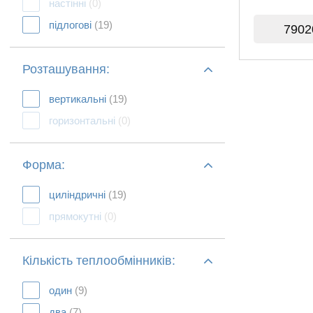
настінні
(0)
підлогові
(19)
7902
Розташування:
вертикальні
(19)
горизонтальні
(0)
Форма:
циліндричні
(19)
прямокутні
(0)
Кількість теплообмінників:
один
(9)
два
(7)