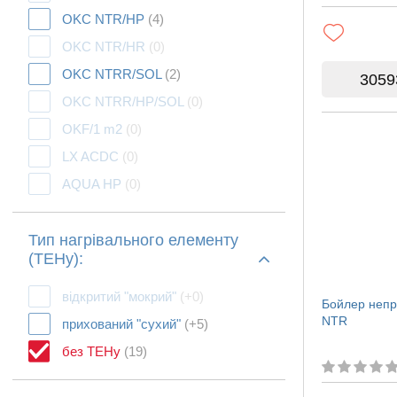
OKC NTR/HP
(4)
OKC NTR/HR
(0)
OKC NTRR/SOL
(2)
3059
OKC NTRR/HP/SOL
(0)
OKF/1 m2
(0)
LX ACDC
(0)
AQUA HP
(0)
Тип нагрівального елементу
(ТЕНу):
відкритий "мокрий"
(+0)
Бойлер непр
NTR
прихований "сухий"
(+5)
без ТЕНу
(19)