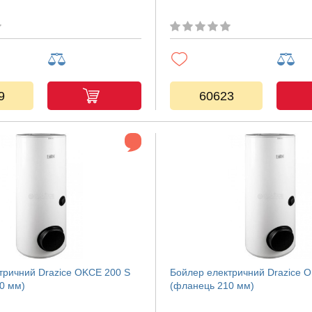
9
60623
тричний Drazice OKCE 200 S
Бойлер електричний Drazice 
0 мм)
(фланець 210 мм)