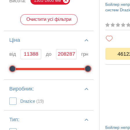
1301-1600 мм
Висота:
Бойлер непр
систем Draz
Очистити усі фільтри
Ціна
4612
від
до
грн
Виробник:
Drazice
(19)
Тип:
Бойлер непр