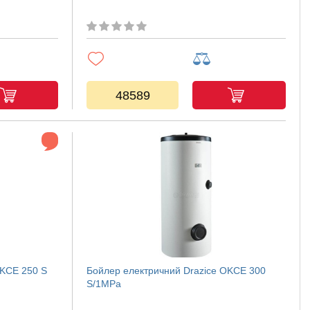
48589
OKCE 250 S
Бойлер електричний Drazice OKCE 300
S/1MPa