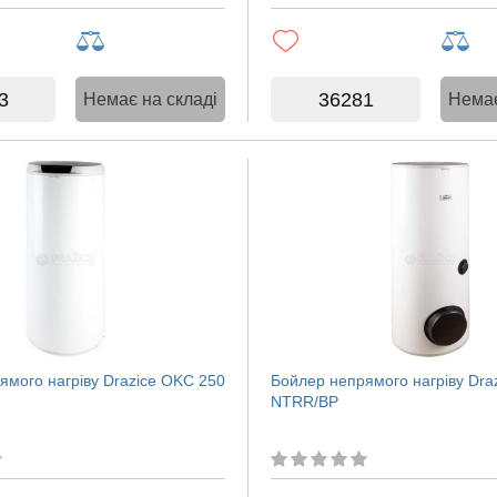
3
36281
Немає на складі
Немає
ямого нагріву Drazice OKC 250
Бойлер непрямого нагріву Dra
NTRR/BP