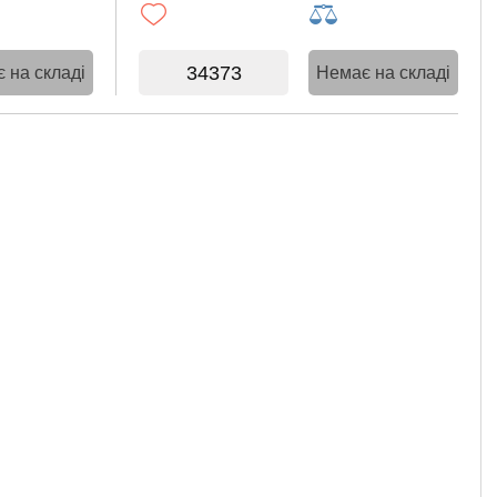
34373
 на складі
Немає на складі