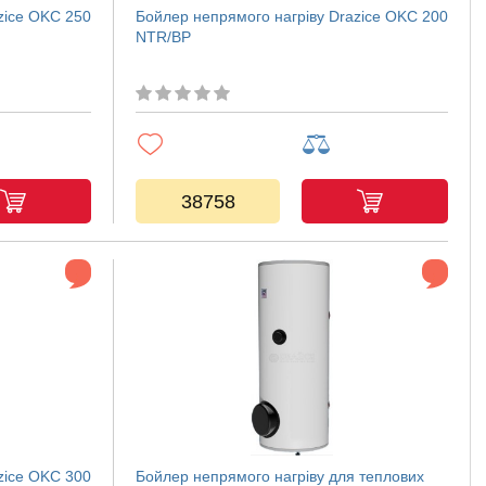
zice OKC 250
Бойлер непрямого нагріву Drazice OKC 200
NTR/BP
38758
zice OKC 300
Бойлер непрямого нагріву для теплових