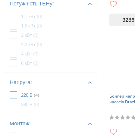
Потужність ТЕНу:
1,1 кВт
(0)
3286
1,5 кВт
(0)
2 кВт
(0)
2,2 кВт
(0)
4 кВт
(0)
6 кВт
(0)
Напруга:
220 В
(4)
Бойлер непр
насосів Dra
380 В
(0)
Монтаж: