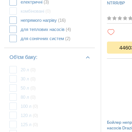
електричні
(3)
NTRR/BP
комбіновані
(0)
непрямого нагріву
(16)
для теплових насосів
(4)
для сонячних систем
(2)
4460
Об'єм баку:
20 л
(0)
30 л
(0)
50 л
(0)
80 л
(0)
100 л
(0)
120 л
(0)
Бойлер непр
125 л
(0)
насосів Dra