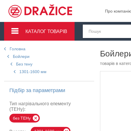
Про компані
КАТАЛОГ ТОВАРІВ
Головна
Бойлери
Бойлери
товарів в катего
Без тену
1301-1600 мм
Підбір за параметрами
Тип нагрівального елементу
(ТЕНу):
без ТЕНу