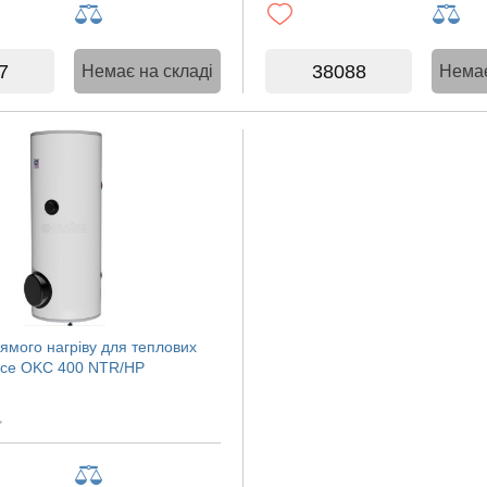
7
38088
Немає на складі
Немає
ямого нагріву для теплових
zice OKC 400 NTR/HP