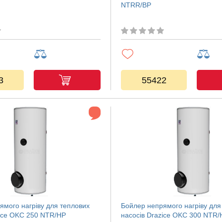
NTRR/BP
3
55422
ямого нагріву для теплових
Бойлер непрямого нагріву для
zice OKC 250 NTR/HP
насосів Drazice OKC 300 NTR/