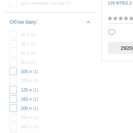
для сонячних систем
(0)
125 NTR/2,2 
Об'єм баку:
20 л
(0)
30 л
(0)
2920
50 л
(0)
80 л
(0)
100 л
(1)
120 л
(0)
125 л
(1)
160 л
(1)
200 л
(1)
250 л
(0)
300 л
(0)