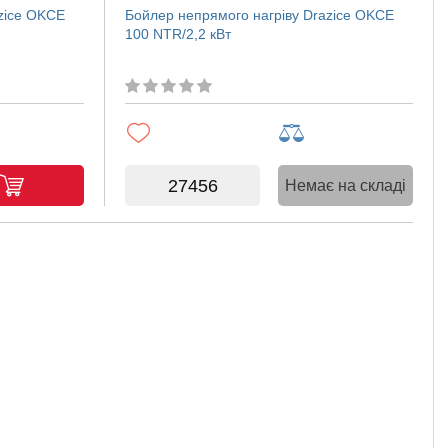
zice OKCE
Бойлер непрямого нагріву Drazice OKCE
100 NTR/2,2 кВт
27456
Немає на складі