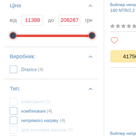
Бойлер непр
Ціна
160 NTR/2,2 
від
до
грн
Виробник:
4175
Drazice
(4)
Тип:
електричні
(0)
комбіновані
(4)
непрямого нагріву
(4)
для теплових насосів
(0)
Бойлер непр