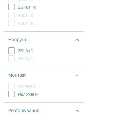
2,2 кВт
(4)
4 кВт
(0)
6 кВт
(0)
Напруга:
220 В
(4)
380 В
(0)
Монтаж:
настінні
(0)
підлогові
(4)
Розташування: