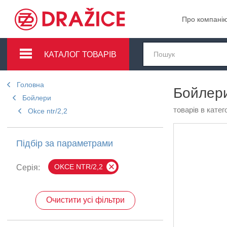
Про компані
КАТАЛОГ ТОВАРІВ
Головна
Бойлери
Бойлери
товарів в катего
Okce ntr/2,2
Підбір за параметрами
OKCE NTR/2,2
Серія:
Очистити усі фільтри