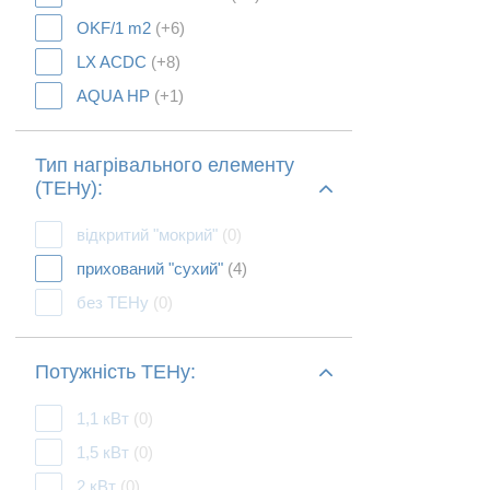
OKF/1 m2
(+6)
LX ACDC
(+8)
AQUA HP
(+1)
Тип нагрівального елементу
(ТЕНу):
відкритий "мокрий"
(0)
прихований "сухий"
(4)
без ТЕНу
(0)
Потужність ТЕНу:
1,1 кВт
(0)
1,5 кВт
(0)
2 кВт
(0)