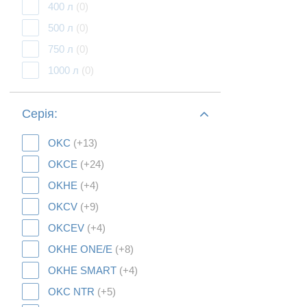
400 л
(0)
500 л
(0)
750 л
(0)
1000 л
(0)
Серія:
OKC
(+13)
OKCE
(+24)
OKHE
(+4)
OKCV
(+9)
OKCEV
(+4)
OKHE ONE/E
(+8)
OKHE SMART
(+4)
OKC NTR
(+5)