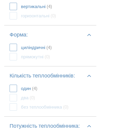
вертикальні
(4)
горизонтальні
(0)
Форма:
циліндричні
(4)
прямокутні
(0)
Кількість теплообмінників:
один
(4)
два
(0)
без теплообмінника
(0)
Потужність теплообмінника: