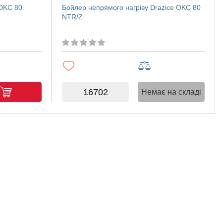
 OKC 80
Бойлер непрямого нагріву Drazice OKC 80
NTR/Z
16702
Немає на складі