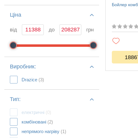
Бойлер комб
Ціна
від
до
грн
1886
Виробник:
Drazice
(3)
Тип:
електричні
(0)
комбіновані
(2)
непрямого нагріву
(1)