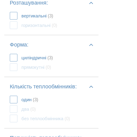
Розташування:
вертикальні
(3)
горизонтальні
(0)
Форма:
циліндричні
(3)
прямокутні
(0)
Кількість теплообмінників:
один
(3)
два
(0)
без теплообмінника
(0)