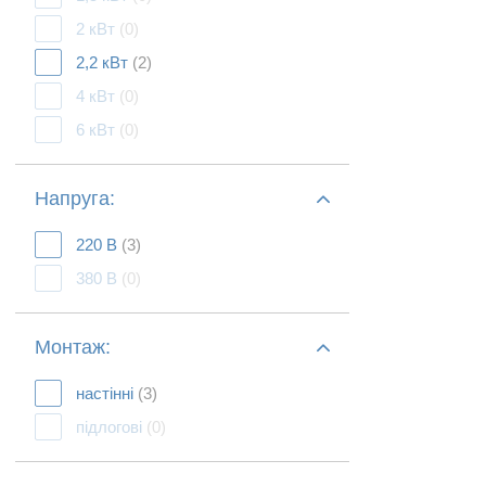
2 кВт
(0)
2,2 кВт
(2)
4 кВт
(0)
6 кВт
(0)
Напруга:
220 В
(3)
380 В
(0)
Монтаж:
настінні
(3)
підлогові
(0)