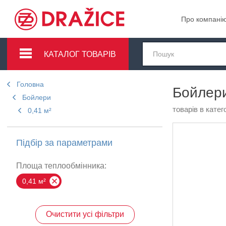
Про компані
КАТАЛОГ ТОВАРІВ
Головна
Бойлери
Бойлери
товарів в катего
0,41 м²
Підбір за параметрами
Площа теплообмінника:
0,41 м²
Очистити усі фільтри