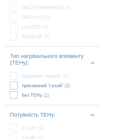
OKC NTRR/HP/SOL
(0)
OKF/1 m2
(0)
LX ACDC
(0)
AQUA HP
(0)
Тип нагрівального елементу
(ТЕНу):
відкритий "мокрий"
(0)
прихований "сухий"
(2)
без ТЕНу
(1)
Потужність ТЕНу:
1,1 кВт
(0)
1,5 кВт
(0)