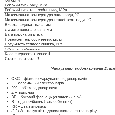
Об’єм, л
Робочий тиск баку, MPa
Робочий тиск теплообміннику, MPa
Максимальна температура опал. води, °C
Максимальна температура теплої техн. води, °C
Висота водонагрівача, мм
Діаметр водонагрівача, мм
Вага водонагрівача, кг
Поверхня теплообмінника, кв. м
Потужність теплообмінника, кВт
Об’єм теплообмінника, л
Клас енергоефективності
Статична втрата, Вт
Маркування водонагрівачів Drazi
OKC – фірмове маркування водонагрівачів
E – допоміжний електронагрів
200 – об'єм водонагрівача
Z – підвісний
BP – боковий фланець (оглядовий люк)
R – один змійовик (теплообмінник)
RR – два змійовика
/2,2kW – потужність допоміжного електронагріву