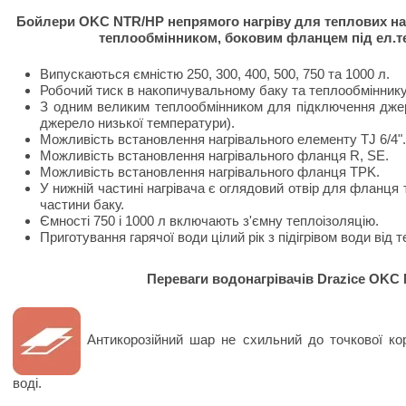
Бойлери OKC NTR/HP непрямого нагріву для теплових насо
теплообмінником, боковим фланцем під ел.те
​Випускаються ємністю 250, 300, 400, 500, 750 та 1000 л.
Робочий тиск в накопичувальному баку та теплообмінник
З одним великим теплообмінником для підключення джер
джерело низької температури).
Можливість встановлення нагрівального елементу TJ 6/4".
Можливість встановлення нагрівального фланця R, SE.
Можливість встановлення нагрівального фланця TPK.
У нижній частині нагрівача є оглядовий отвір для фланця
частини баку.
Ємності 750 і 1000 л включають з'ємну теплоізоляцію.
Приготування гарячої води цілий рік з підігрівом води від 
Переваги водонагрівачів Drazice OKC
Антикорозійний шар не схильний до точкової коро
воді.