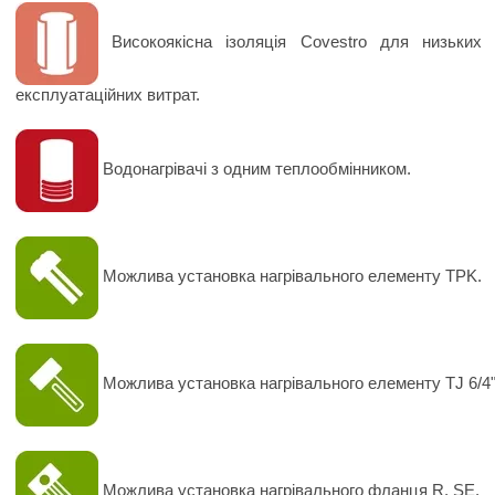
Високоякісна ізоляція Covestro для низьких 
експлуатаційних витрат.
Водонагрівачі з одним теплообмінником.
Можлива установка нагрівального елементу TPK.
Можлива установка нагрівального елементу TJ 6/4"
Можлива установка нагрівального фланця R, SE.