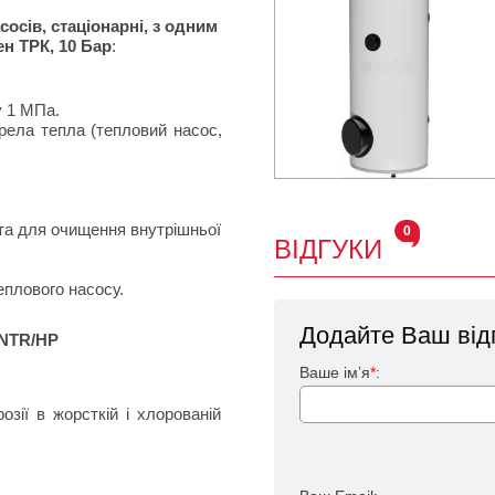
сів, стаціонарні, з одним
н ТРК, 10 Бар
:
у 1 МПа.
ела тепла (тепловий насос,
 та для очищення внутрішньої
0
ВІДГУКИ
теплового насосу.
Додайте Ваш від
 NTR/HP
Ваше ім’я
*
:
зії в жорсткій і хлорованій