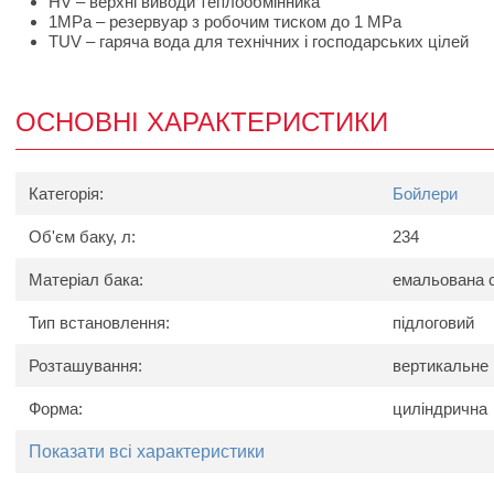
HV – верхні виводи теплообмінника
1MPa – резервуар з робочим тиском до 1 MPa
TUV – гаряча вода для технічних і господарських цілей
ОСНОВНІ ХАРАКТЕРИСТИКИ
Категорія:
Бойлери
Об'єм баку, л:
234
Матеріал бака:
емальована 
Тип встановлення:
підлоговий
Розташування:
вертикальне
Форма:
циліндрична
Показати всі характеристики