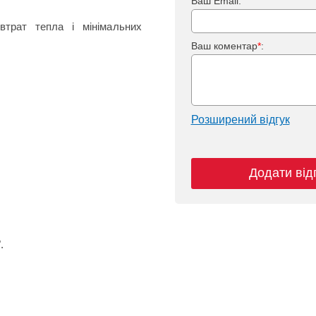
Ваш Email:
втрат тепла і мінімальних
Ваш коментар
*
:
Розширений відгук
Додати від
.