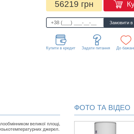
56219 грн
К
Купити в кредит
Задати питання
До бажан
ФОТО ТА ВІДЕО
плообмінником великої площі,
низькотемпературних джерел.