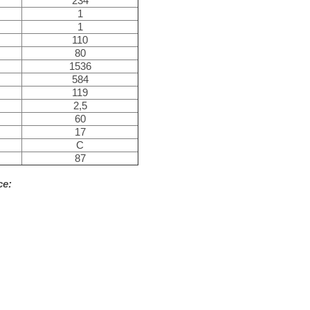
234
1
1
110
80
1536
584
119
2,5
60
17
С
87
ce: