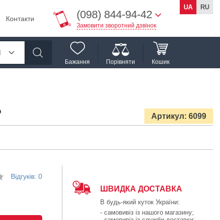
UA
RU
(098) 844-94-42
Контакти
Замовити зворотний дзвінок
ї
Бажання
Порівняти
Кошик
P
Артикул: 6099
Відгуків: 0
ШВИДКА ДОСТАВКА
В будь-який куток України:
- самовивіз із нашого магазину;
- самовивіз із служби доставки;