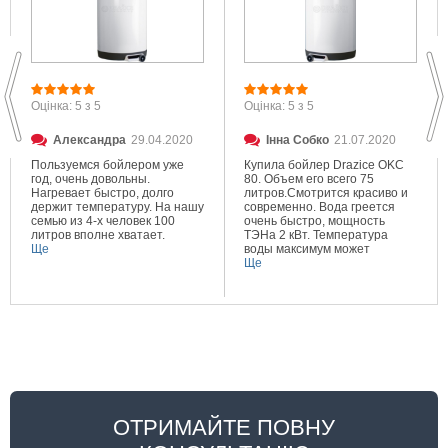
Оцінка: 5 з 5
Оцінка: 5 з 5
Александра
29.04.2020
Інна Собко
21.07.2020
Пользуемся бойлером уже
Купила бойлер Drazice OKC
год, очень довольны.
80. Объем его всего 75
Нагревает быстро, долго
литров.Смотрится красиво и
держит температуру. На нашу
современно. Вода греется
семью из 4-х человек 100
очень быстро, мощность
литров вполне хватает.
ТЭНа 2 кВт. Температура
Ще
воды максимум может
составлять 80 градусов.
Ще
Очень довольна покупкой.
ОТРИМАЙТЕ ПОВНУ