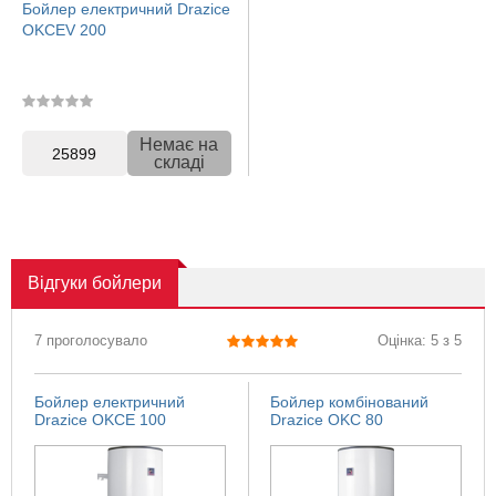
Бойлер електричний Drazice
OKCEV 200
Немає на
25899
складі
Відгуки
бойлери
7 проголосувало
Оцінка: 5 з 5
Бойлер електричний
Бойлер комбінований
Drazice OKCE 100
Drazice OKC 80