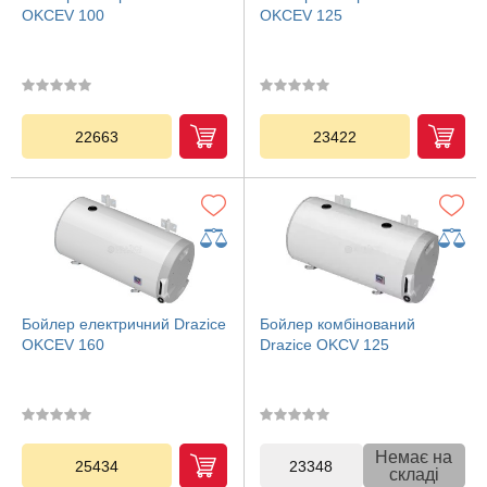
OKCEV 100
OKCEV 125
22663
23422
Бойлер електричний Drazice
Бойлер комбінований
OKCEV 160
Drazice OKCV 125
Немає на
25434
23348
складі