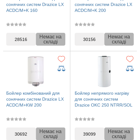
сонячних систем Drazice LX
сонячних систем Drazice LX
ACDC/M+K 160
ACDC/M+K 200
Немає на
Немає на
28516
30156
складі
складі
Бойлер комбінований для
Бойлер непрямого нагріву
сонячних систем Drazice LX
для сонячних систем
ACDC/M+KW 200
Drazice OKC 250 NTRR/SOL
Немає на
Немає на
30692
39099
складі
складі