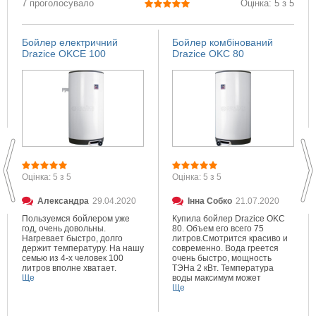
7 проголосувало
Оцінка: 5 з 5
Бойлер електричний
Бойлер комбінований
Drazice OKCE 100
Drazice OKC 80
Оцінка: 5 з 5
Оцінка: 5 з 5
Александра
29.04.2020
Інна Собко
21.07.2020
Пользуемся бойлером уже
Купила бойлер Drazice OKC
год, очень довольны.
80. Объем его всего 75
Нагревает быстро, долго
литров.Смотрится красиво и
держит температуру. На нашу
современно. Вода греется
семью из 4-х человек 100
очень быстро, мощность
литров вполне хватает.
ТЭНа 2 кВт. Температура
Ще
воды максимум может
составлять 80 градусов.
Ще
Очень довольна покупкой.