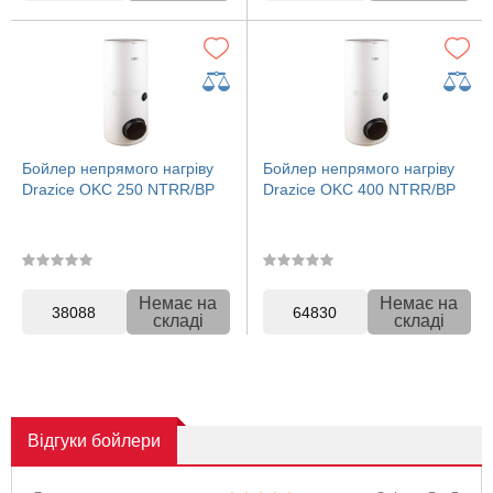
Бойлер непрямого нагріву
Бойлер непрямого нагріву
Drazice OKC 250 NTRR/BP
Drazice OKC 400 NTRR/BP
Немає на
Немає на
38088
64830
складі
складі
Відгуки
бойлери