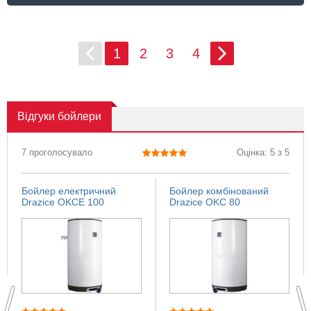
1
2
3
4
Відгуки
бойлери
7 проголосувало
Оцінка: 5 з 5
Бойлер електричний
Бойлер комбінований
Drazice OKCE 100
Drazice OKC 80