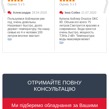
Оцінка: 5 з 5
Оцінка: 5 з 5
Александра
29.04.2020
Інна Собко
21.07.2020
Пользуемся бойлером уже
Купила бойлер Drazice OKC
год, очень довольны.
80. Объем его всего 75
Нагревает быстро, долго
литров.Смотрится красиво и
держит температуру. На нашу
современно. Вода греется
семью из 4-х человек 100
очень быстро, мощность
литров вполне хватает.
ТЭНа 2 кВт. Температура
Ще
воды максимум может
составлять 80 градусов.
Ще
Очень довольна покупкой.
ОТРИМАЙТЕ ПОВНУ
КОНСУЛЬТАЦІЮ
Ми підберемо обладнання за Вашими