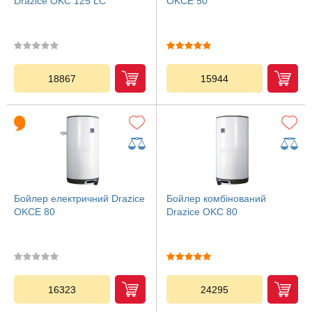
Drazice OKC 125 LC
OKCE 50
18867
15944
Бойлер електричний Drazice
Бойлер комбінований
OKCE 80
Drazice OKC 80
16323
24295