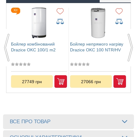
Хіт
Бойлер комбінований
Бойлер непрямого нагріву
Бой
Drazice OKC 100/1 m2
Drazice OKC 100 NTR/HV
Dra
27749 грн
27066 грн
ВСЕ ПРО ТОВАР