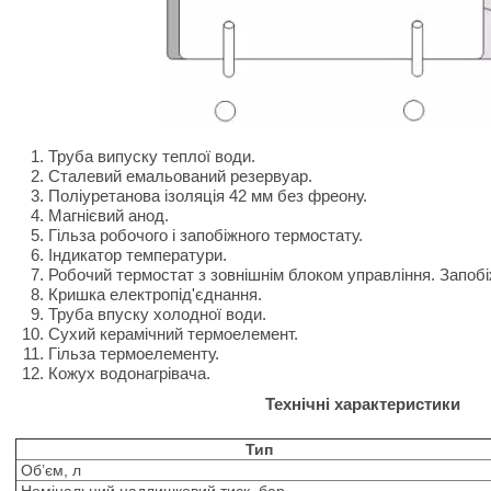
Труба випуску теплої води.
Сталевий емальований резервуар.
Поліуретанова ізоляція 42 мм без фреону.
Магнієвий анод.
Гільза робочого і запобіжного термостату.
Індикатор температури.
Робочий термостат з зовнішнім блоком управління. Запобі
Кришка електропід'єднання.
Труба впуску холодної води.
Сухий керамічний термоелемент.
Гільза термоелементу.
Кожух водонагрівача.
Технічні характеристики
Тип
Об’єм, л