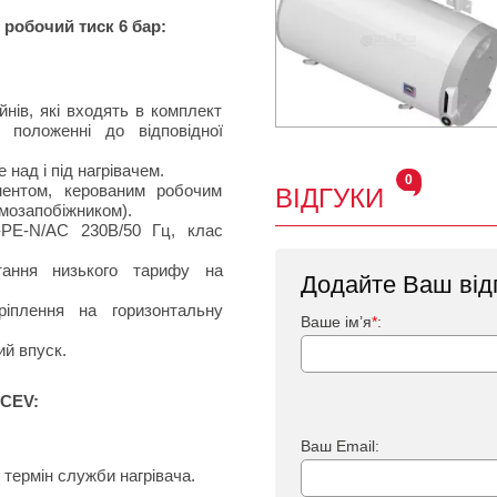
 робочий тиск 6 бар:
йнів, які входять в комплект
 положенні до відповідної
над і під нагрівачем.
0
ментом, керованим робочим
ВІДГУКИ
мозапобіжником).
-PE-N/AC 230В/50 Гц, клас
тання низького тарифу на
Додайте Ваш від
ріплення на горизонтальну
Ваше ім’я
*
:
ий впуск.
KCEV:
Ваш Email:
термін служби нагрівача.