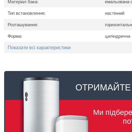
Матеріал бака:
емальована 
Тип встановлення:
настінний
Розташування:
горизонталь
Форма:
циліндрична
Показати всі характеристики
ОТРИМАЙТЕ
Ми підбер
по