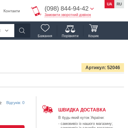
UA
RU
(098) 844-94-42
Контакти
Замовити зворотний дзвінок
ї
Бажання
Порівняти
Кошик
Артикул: 52046
Відгуків: 0
ШВИДКА ДОСТАВКА
В будь-який куток України:
- самовивіз із нашого магазину;
- самовивіз із служби доставки;