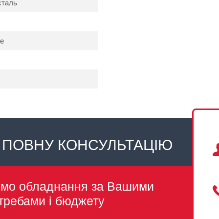
сталь
не
 ПОВНУ КОНСУЛЬТАЦІЮ
емо обладнання за Вашими
требами і бюджету