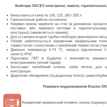
Бойлери OKCEV електричні, навісні, горизонтальні,
Випускаються ємністю 100, 125, 160 і 200 л.
Горизонтальне робоче положення.
Нагрівач можна закріпити на стіні за допомогою кронште
поставки, або закріпити петлями в горизонтальному
конструкції (замовляється окремо).
Для установки вхідної трубки необхідно враховувати місце 
Обігрів забезпечується керамічним нагрівальним еле
термостатом і сполученим з запобіжним термостатом (тер
Діапазон температур 5-74 °C, напруга підключення 1
захисту IP42.
Підготовка ГВП в будівлях з можливістю викорис
електроенергію (нічний тариф).
Аксесуари: запобіжний клапан, набір петель для к
конструкцію.
Додаткове обладнання (за додаткову плату): циркуляційн
Переваги водонагрівачів Drazice O
Керамічний нагрівальний елемент значно подовжує 