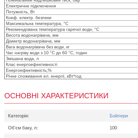
Номінальний надлишковий тиск, бар
Електричне підключення
Потужність, Вт
Коеф. електр. безпеки
Максимальна температура, °С
Рекомендована температура гарячої води, °С
Висота водонагрівача, мм
Діаметр водонагрівача, мм
Вага водонагрівача без води, кг
Час нагріву води з 10 °C до 60 °C, годин
Змішана вода, л
Клас енергоефективності
Енергоефективність,%
Річне споживання ел. енергії, кВт*год
ОСНОВНІ ХАРАКТЕРИСТИКИ
Категорія:
Бойлери
Об'єм баку, л:
100