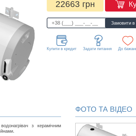
22663 грн
К
Купити в кредит
Задати питання
До бажан
ФОТО ТА ВІДЕО
водонагрівач з керамічним
ейнами.