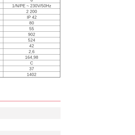
6
1/N/PE ~ 230V/50Hz
2 200
IP 42
80
55
902
524
42
2,6
164,98
C
37
1402