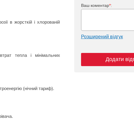
Ваш коментар
*
:
зії в жорсткій і хлорованій
Розширений відгук
втрат тепла і мінімальних
Додати від
роенергію (нічний тариф).
івача.