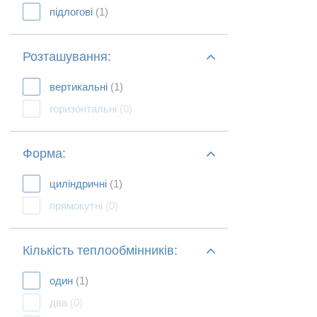
підлогові
(1)
Розташування:
вертикальні
(1)
горизонтальні
(0)
Форма:
циліндричні
(1)
прямокутні
(0)
Кількість теплообмінників:
один
(1)
два
(0)