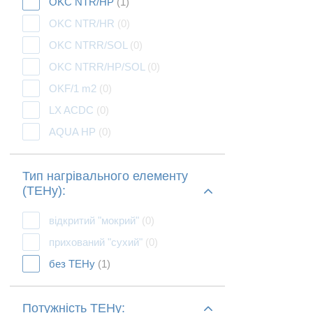
OKC NTR/HP
(1)
OKC NTR/HR
(0)
OKC NTRR/SOL
(0)
OKC NTRR/HP/SOL
(0)
OKF/1 m2
(0)
LX ACDC
(0)
AQUA HP
(0)
Тип нагрівального елементу
(ТЕНу):
відкритий "мокрий"
(0)
прихований "сухий"
(0)
без ТЕНу
(1)
Потужність ТЕНу: