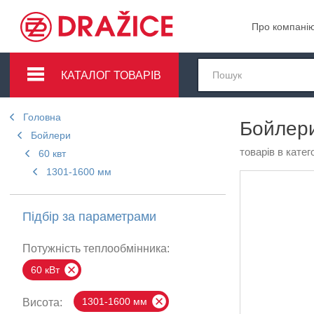
Про компані
КАТАЛОГ ТОВАРІВ
Головна
Бойлери
Бойлери
товарів в катего
60 квт
1301-1600 мм
Підбір за параметрами
Потужність теплообмінника:
60 кВт
1301-1600 мм
Висота: