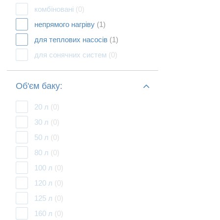
комбіновані
(0)
непрямого нагріву
(1)
для теплових насосів
(1)
для сонячних систем
(0)
Об'єм баку:
20 л
(0)
30 л
(0)
50 л
(0)
80 л
(0)
100 л
(0)
120 л
(0)
125 л
(0)
160 л
(0)