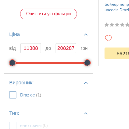
Бойлер непр
насосів Dra
Очистити усі фільтри
Ціна
від
до
грн
5621
Виробник:
Drazice
(1)
Тип:
електричні
(0)