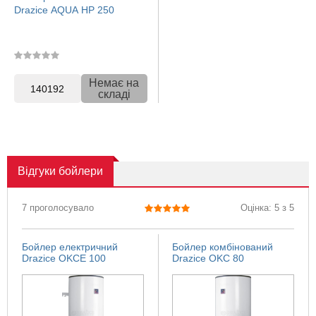
Drazice AQUA HP 250
Немає на
140192
складі
Відгуки
бойлери
7 проголосувало
Оцінка: 5 з 5
Бойлер електричний
Бойлер комбінований
Drazice OKCE 100
Drazice OKC 80