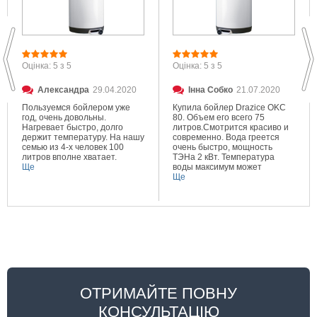
Оцінка: 5 з 5
Оцінка: 5 з 5
Александра
29.04.2020
Інна Собко
21.07.2020
Пользуемся бойлером уже
Купила бойлер Drazice OKC
год, очень довольны.
80. Объем его всего 75
Нагревает быстро, долго
литров.Смотрится красиво и
держит температуру. На нашу
современно. Вода греется
семью из 4-х человек 100
очень быстро, мощность
литров вполне хватает.
ТЭНа 2 кВт. Температура
Ще
воды максимум может
составлять 80 градусов.
Ще
Очень довольна покупкой.
ОТРИМАЙТЕ ПОВНУ
КОНСУЛЬТАЦІЮ