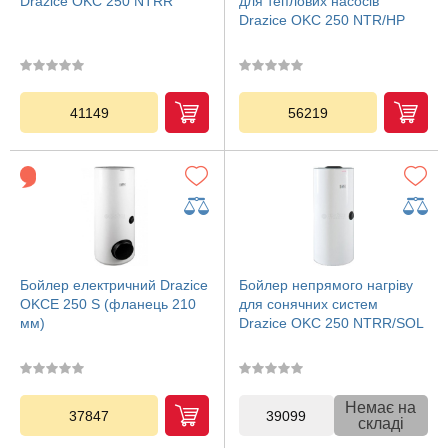
Drazice OKC 250 NTRR
для теплових насосів
Drazice OKC 250 NTR/HP
41149
56219
Бойлер електричний Drazice
Бойлер непрямого нагріву
OKCE 250 S (фланець 210
для сонячних систем
мм)
Drazice OKC 250 NTRR/SOL
Немає на
37847
39099
складі