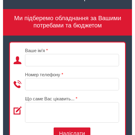
Ми підберемо обладнання за Вашими
потребами та бюджетом
Ваше ім’я
*
Номер телефону
*
Що саме Вас цікавить...
*
Надіслати