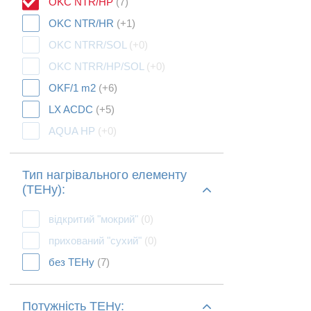
OKC NTR/HP
(7)
OKC NTR/HR
(+1)
OKC NTRR/SOL
(+0)
OKC NTRR/HP/SOL
(+0)
OKF/1 m2
(+6)
LX ACDC
(+5)
AQUA HP
(+0)
Тип нагрівального елементу
(ТЕНу):
відкритий "мокрий"
(0)
прихований "сухий"
(0)
без ТЕНу
(7)
Потужність ТЕНу: