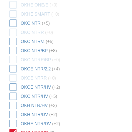
OKHE ONE/E
(+0)
OKHE SMART
(+0)
OKC NTR
(+5)
OKC NTRR
(+0)
OKC NTR/Z
(+5)
OKC NTR/BP
(+8)
OKC NTRR/BP
(+0)
OKCE NTR/2,2
(+4)
OKCE NTRR
(+0)
OKCE NTR/HV
(+2)
OKC NTR/HV
(+5)
ОКН NTR/HV
(+2)
OKH NTR/DV
(+2)
OKHE NTR/DV
(+2)