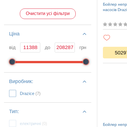
Бойлер непр
насосів Dra
Очистити усі фільтри
Ціна
від
до
грн
5029
Виробник:
Drazice
(7)
Тип:
електричні
(0)
Бойлер непр