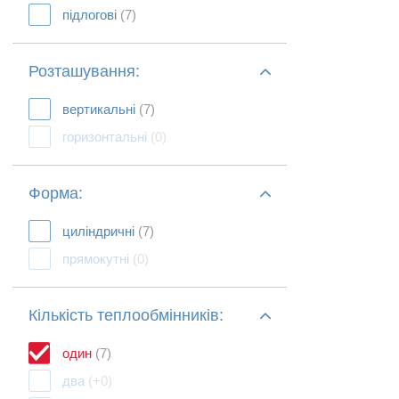
підлогові
(7)
Розташування:
вертикальні
(7)
горизонтальні
(0)
Форма:
циліндричні
(7)
прямокутні
(0)
Кількість теплообмінників:
один
(7)
два
(+0)