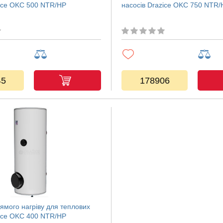
zice OKC 500 NTR/HP
насосів Drazice OKC 750 NTR/
45
178906
ямого нагріву для теплових
zice OKC 400 NTR/HP