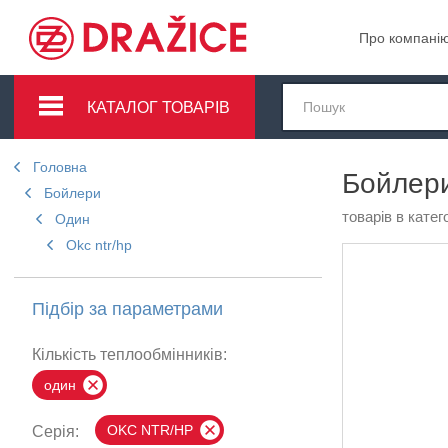
Про компані
КАТАЛОГ ТОВАРІВ
Головна
Бойлер
Бойлери
товарів в катего
Один
Okc ntr/hp
Підбір за параметрами
Кількість теплообмінників:
один
OKC NTR/HP
Серія: