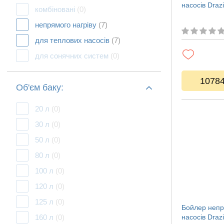
насосів Dra
комбіновані
(0)
непрямого нагріву
(7)
для теплових насосів
(7)
для сонячних систем
(0)
1078
Об'єм баку:
20 л
(0)
30 л
(0)
50 л
(0)
80 л
(0)
100 л
(0)
120 л
(0)
125 л
(0)
Бойлер непр
160 л
(0)
насосів Dra