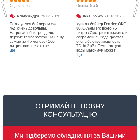
Оцінка: 5 з 5
Оцінка: 5 з 5
Александра
29.04.2020
Інна Собко
21.07.2020
Пользуемся бойлером уже
Купила бойлер Drazice OKC
год, очень довольны.
80. Объем его всего 75
Нагревает быстро, долго
литров.Смотрится красиво и
держит температуру. На нашу
современно. Вода греется
семью из 4-х человек 100
очень быстро, мощность
литров вполне хватает.
ТЭНа 2 кВт. Температура
Ще
воды максимум может
составлять 80 градусов.
Ще
Очень довольна покупкой.
ОТРИМАЙТЕ ПОВНУ
КОНСУЛЬТАЦІЮ
Ми підберемо обладнання за Вашими