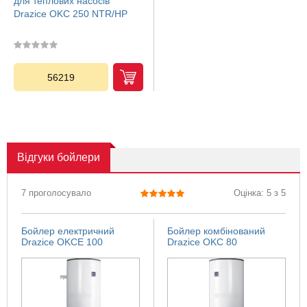
для теплових насосів
Drazice OKC 250 NTR/HP
56219
Відгуки
бойлери
7 проголосувало
Оцінка: 5 з 5
Бойлер електричний
Бойлер комбінований
Drazice OKCE 100
Drazice OKC 80