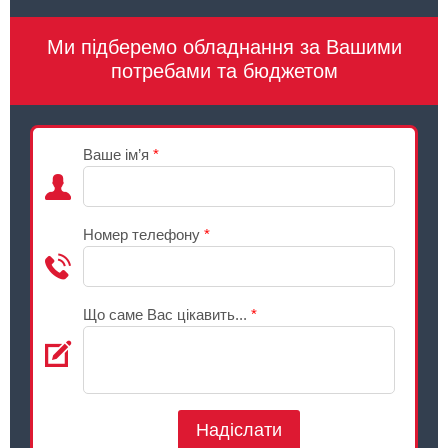
Ми підберемо обладнання за Вашими
потребами та бюджетом
Ваше ім’я
*
Номер телефону
*
Що саме Вас цікавить...
*
Надіслати