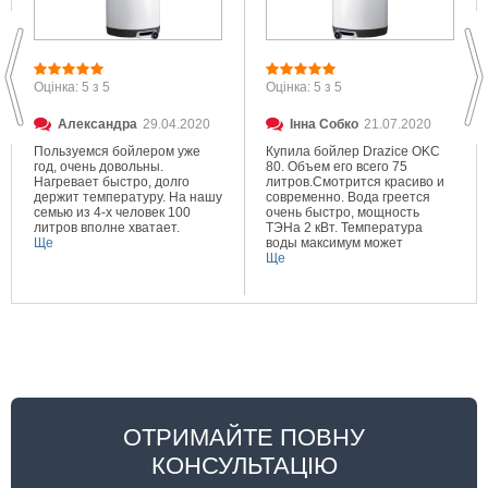
Оцінка: 5 з 5
Оцінка: 5 з 5
Александра
29.04.2020
Інна Собко
21.07.2020
Пользуемся бойлером уже
Купила бойлер Drazice OKC
год, очень довольны.
80. Объем его всего 75
Нагревает быстро, долго
литров.Смотрится красиво и
держит температуру. На нашу
современно. Вода греется
семью из 4-х человек 100
очень быстро, мощность
литров вполне хватает.
ТЭНа 2 кВт. Температура
Ще
воды максимум может
составлять 80 градусов.
Ще
Очень довольна покупкой.
ОТРИМАЙТЕ ПОВНУ
КОНСУЛЬТАЦІЮ