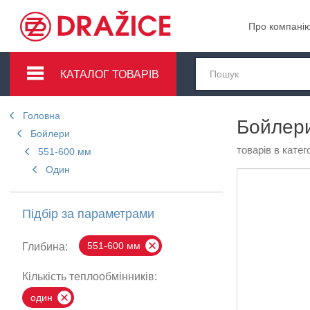
Про компані
КАТАЛОГ ТОВАРІВ
Головна
Бойлери
Бойлери
товарів в катего
551-600 мм
Один
Підбір за параметрами
551-600 мм
Глибина:
Кількість теплообмінників:
один