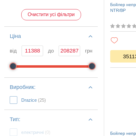
Бойлер непр
NTR/BP
Очистити усі фільтри
Ціна
від
до
грн
3511
Виробник:
Drazice
(25)
Тип:
електричні
(0)
Бойлер непр