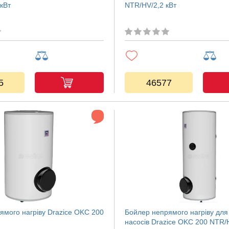
кВт
NTR/HV/2,2 кВт
5
46577
ямого нагріву Drazice OKC 200
Бойлер непрямого нагріву для
насосів Drazice OKC 200 NTR/