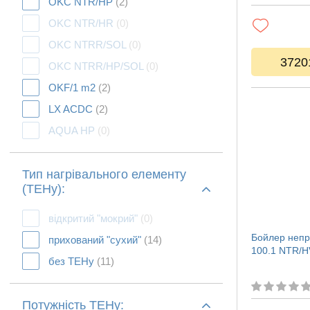
OKC NTR/HP
(2)
OKC NTR/HR
(0)
OKC NTRR/SOL
(0)
3720
OKC NTRR/HP/SOL
(0)
OKF/1 m2
(2)
LX ACDC
(2)
AQUA HP
(0)
Тип нагрівального елементу
(ТЕНу):
відкритий "мокрий"
(0)
Бойлер непр
прихований "сухий"
(14)
100.1 NTR/H
без ТЕНу
(11)
Потужність ТЕНу: