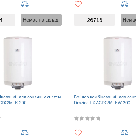
4
26716
Немає на складі
Немає
інований для сонячних систем
Бойлер комбінований для сон
ACDC/M+K 200
Drazice LX ACDC/M+KW 200