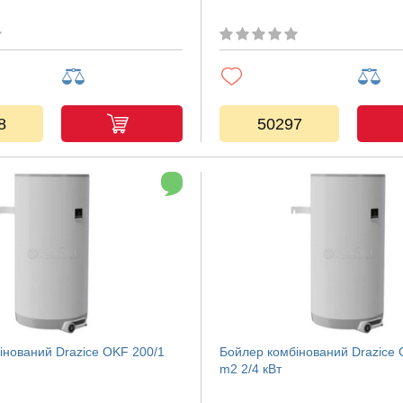
8
50297
інований Drazice OKF 200/1
Бойлер комбінований Drazice 
m2 2/4 кВт