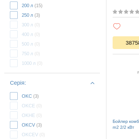
200 л
(15)
250 л
(3)
300 л
(0)
400 л
(0)
3875
500 л
(0)
750 л
(0)
1000 л
(0)
Серія:
OKC
(3)
OKCE
(0)
OKHE
(0)
Бойлер комб
OKCV
(3)
m2 2/2 кВт
OKCEV
(0)