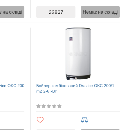
32867
 на складі
Немає на складі
zice OKC 200
Бойлер комбінований Drazice OKC 200/1
m2 2-6 кВт