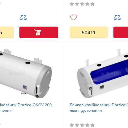
5
50411
інований Drazice OKCV 200
Бойлер комбінований Drazice
ючення
ліве підключення