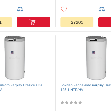
1
37201
ямого нагріву Drazice OKC
Бойлер непрямого нагріву Dra
V
125.1 NTR/HV