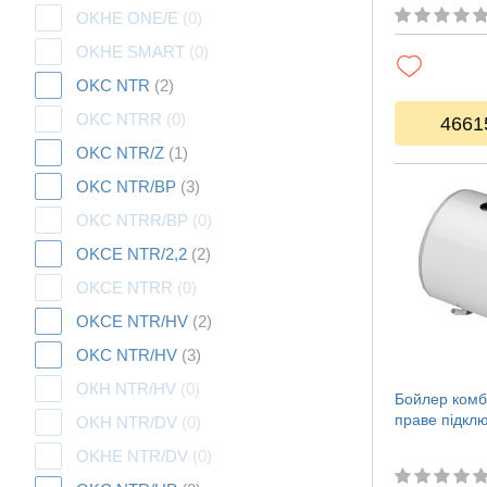
OKHE ONE/E
(0)
OKHE SMART
(0)
OKC NTR
(2)
OKC NTRR
(0)
4661
OKC NTR/Z
(1)
OKC NTR/BP
(3)
OKC NTRR/BP
(0)
OKCE NTR/2,2
(2)
OKCE NTRR
(0)
OKCE NTR/HV
(2)
OKC NTR/HV
(3)
ОКН NTR/HV
(0)
Бойлер комб
праве підкл
OKH NTR/DV
(0)
OKHE NTR/DV
(0)