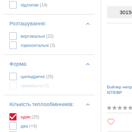
підлогові
(14)
3015
Розташування:
вертикальні
(22)
горизонтальні
(3)
Форма:
циліндричні
(25)
прямокутні
(0)
Бойлер непр
NTR/BP
Кількість теплообмінників:
один
(25)
два
(+6)