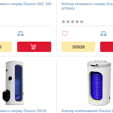
ямого нагріву Drazice OKC 160
Бойлер непрямого нагріву Dra
NTR/HV
3
30938
ямого нагріву Drazice OKCE
Бойлер комбінований Drazice