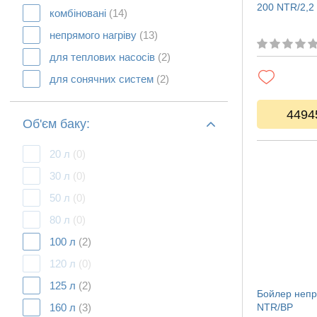
200 NTR/2,2 
комбіновані
(14)
непрямого нагріву
(13)
для теплових насосів
(2)
для сонячних систем
(2)
4494
Об'єм баку:
20 л
(0)
30 л
(0)
50 л
(0)
80 л
(0)
100 л
(2)
120 л
(0)
125 л
(2)
Бойлер непр
160 л
(3)
NTR/BP