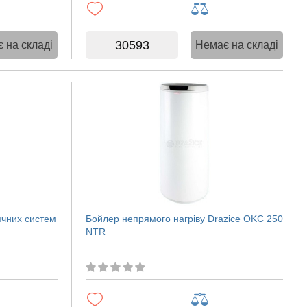
30593
 на складі
Немає на складі
ячних систем
Бойлер непрямого нагріву Drazice OKC 250
NTR