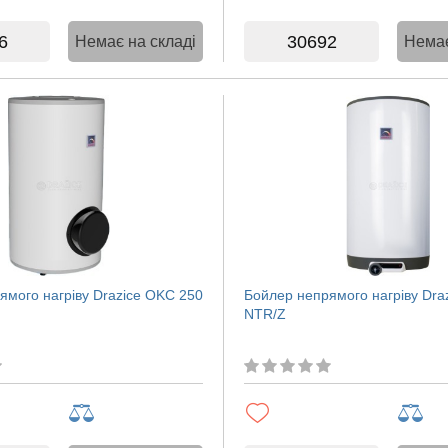
6
30692
Немає на складі
Немає
ямого нагріву Drazice OKC 250
Бойлер непрямого нагріву Dra
NTR/Z