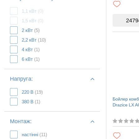
1,1 кВт
(0)
2479
1,5 кВт
(0)
2 кВт
(5)
2,2 кВт
(10)
4 кВт
(1)
6 кВт
(1)
Напруга:
220 В
(19)
Бойлер комб
380 В
(1)
Drazice LX 
Монтаж:
настінні
(11)