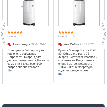
Оцінка: 5 з 5
Оцінка: 5 з 5
Александра
29.04.2020
Інна Собко
21.07.2020
Пользуемся бойлером уже
Купила бойлер Drazice OKC
год, очень довольны.
80. Объем его всего 75
Нагревает быстро, долго
литров.Смотрится красиво и
держит температуру. На нашу
современно. Вода греется
семью из 4-х человек 100
очень быстро, мощность
литров вполне хватает.
ТЭНа 2 кВт. Температура
Ще
воды максимум может
составлять 80 градусов.
Ще
Очень довольна покупкой.