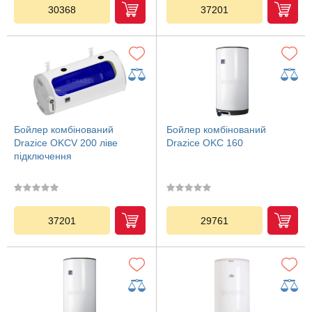
30368
37201
Бойлер комбінований
Бойлер комбінований
Drazice OKCV 200 ліве
Drazice OKC 160
підключення
37201
29761