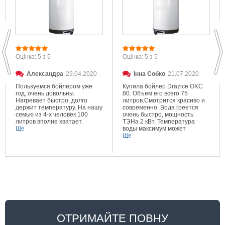
Оцінка: 5 з 5
Оцінка: 5 з 5
Александра
29.04.2020
Інна Собко
21.07.2020
Пользуемся бойлером уже
Купила бойлер Drazice OKC
год, очень довольны.
80. Объем его всего 75
Нагревает быстро, долго
литров.Смотрится красиво и
держит температуру. На нашу
современно. Вода греется
семью из 4-х человек 100
очень быстро, мощность
литров вполне хватает.
ТЭНа 2 кВт. Температура
Ще
воды максимум может
составлять 80 градусов.
Ще
Очень довольна покупкой.
ОТРИМАЙТЕ ПОВНУ