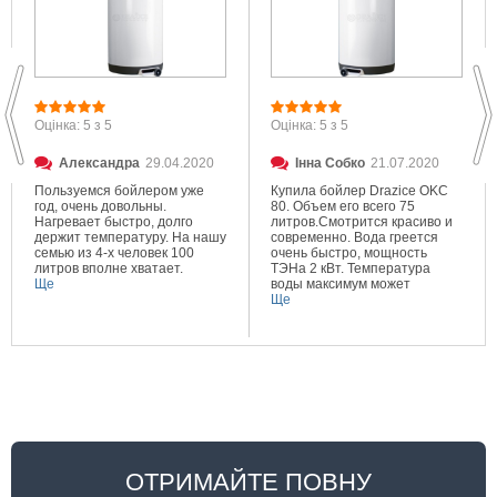
Оцінка: 5 з 5
Оцінка: 5 з 5
Александра
29.04.2020
Інна Собко
21.07.2020
Пользуемся бойлером уже
Купила бойлер Drazice OKC
год, очень довольны.
80. Объем его всего 75
Нагревает быстро, долго
литров.Смотрится красиво и
держит температуру. На нашу
современно. Вода греется
семью из 4-х человек 100
очень быстро, мощность
литров вполне хватает.
ТЭНа 2 кВт. Температура
Ще
воды максимум может
составлять 80 градусов.
Ще
Очень довольна покупкой.
ОТРИМАЙТЕ ПОВНУ