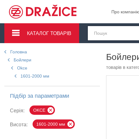
Про компані
КАТАЛОГ ТОВАРІВ
Головна
Бойлер
Бойлери
товарів в катего
Okce
1601-2000 мм
Підбір за параметрами
OKCE
Серія:
1601-2000 мм
Висота: