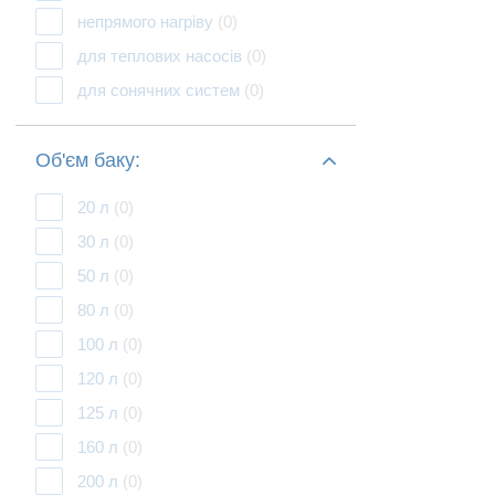
непрямого нагріву
(0)
для теплових насосів
(0)
для сонячних систем
(0)
Об'єм баку:
20 л
(0)
30 л
(0)
50 л
(0)
80 л
(0)
100 л
(0)
120 л
(0)
125 л
(0)
160 л
(0)
200 л
(0)