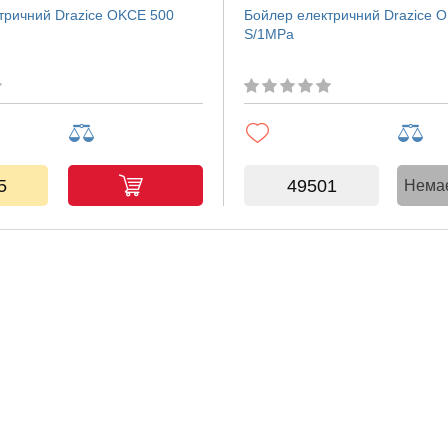
тричний Drazice OKCE 500
Бойлер електричний Drazice 
S/1MPa
5
49501
Немає