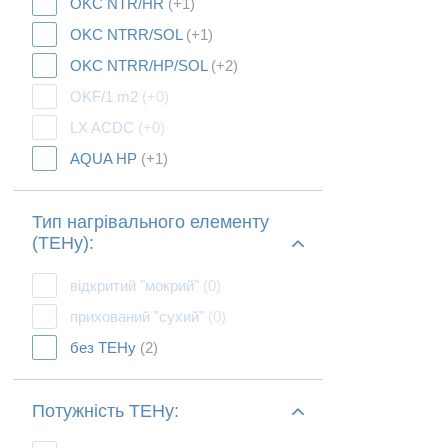
OKC NTR/HR
(+1)
OKC NTRR/SOL
(+1)
OKC NTRR/HP/SOL
(+2)
OKF/1 m2
(+0)
LX ACDC
(+0)
AQUA HP
(+1)
Тип нагрівального елементу
(ТЕНу):
відкритий "мокрий"
(0)
прихований "сухий"
(0)
без ТЕНу
(2)
Потужність ТЕНу: