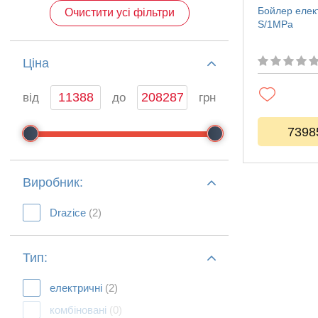
Бойлер елек
Очистити усі фільтри
S/1MPa
Ціна
від
до
грн
7398
Виробник:
Drazice
(2)
Тип:
електричні
(2)
комбіновані
(0)