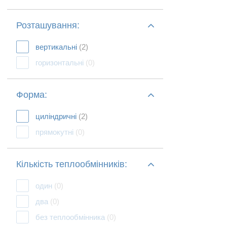
Розташування:
вертикальні
(2)
горизонтальні
(0)
Форма:
циліндричні
(2)
прямокутні
(0)
Кількість теплообмінників:
один
(0)
два
(0)
без теплообмінника
(0)