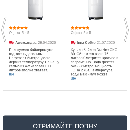
Оцінка: 5 з 5
Оцінка: 5 з 5
Александра
29.04.2020
Інна Собко
21.07.2020
Пользуемся бойлером уже
Купила бойлер Drazice OKC
год, очень довольны.
80. Объем его всего 75
Нагревает быстро, долго
литров.Смотрится красиво и
держит температуру. На нашу
современно. Вода греется
семью из 4-х человек 100
очень быстро, мощность
литров вполне хватает.
ТЭНа 2 кВт. Температура
Ще
воды максимум может
составлять 80 градусов.
Ще
Очень довольна покупкой.
ОТРИМАЙТЕ ПОВНУ