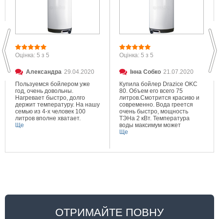
Оцінка: 5 з 5
Оцінка: 5 з 5
Александра
29.04.2020
Інна Собко
21.07.2020
Пользуемся бойлером уже
Купила бойлер Drazice OKC
год, очень довольны.
80. Объем его всего 75
Нагревает быстро, долго
литров.Смотрится красиво и
держит температуру. На нашу
современно. Вода греется
семью из 4-х человек 100
очень быстро, мощность
литров вполне хватает.
ТЭНа 2 кВт. Температура
Ще
воды максимум может
составлять 80 градусов.
Ще
Очень довольна покупкой.
ОТРИМАЙТЕ ПОВНУ