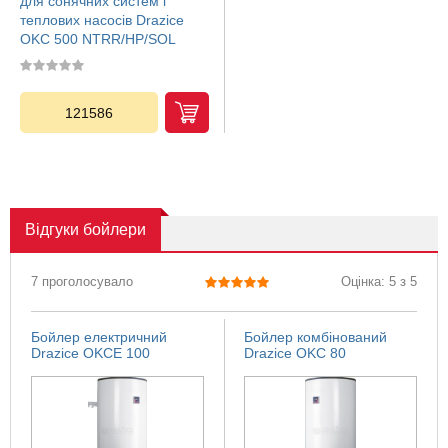
для сонячних систем і
теплових насосів Drazice
OKC 500 NTRR/HP/SOL
121586
Відгуки
бойлери
7 проголосувало
Оцінка: 5 з 5
Бойлер електричний
Бойлер комбінований
Drazice OKCE 100
Drazice OKC 80