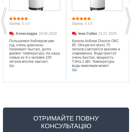
Оцінка: 5 з 5
Оцінка: 5 з 5
Александра
29.04.2020
Інна Собко
21.07.2020
Пользуемся бойлером уже
Купила бойлер Drazice OKC
год, очень довольны.
80. Объем его всего 75
Нагревает быстро, долго
литров.Смотрится красиво и
держит температуру. На нашу
современно. Вода греется
семью из 4-х человек 100
очень быстро, мощность
литров вполне хватает.
ТЭНа 2 кВт. Температура
Ще
воды максимум может
составлять 80 градусов.
Ще
Очень довольна покупкой.
ОТРИМАЙТЕ ПОВНУ
КОНСУЛЬТАЦІЮ