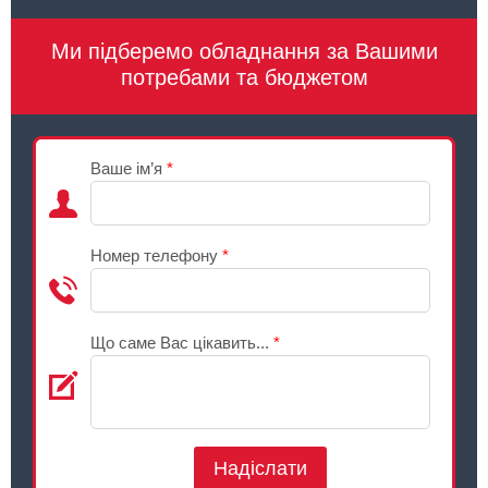
Ми підберемо обладнання за Вашими
потребами та бюджетом
Ваше ім’я
*
Номер телефону
*
Що саме Вас цікавить...
*
Надіслати