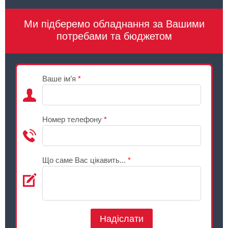
Ми підберемо обладнання за Вашими
потребами та бюджетом
Ваше ім’я
*
Номер телефону
*
Що саме Вас цікавить...
*
Надіслати