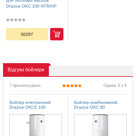
для теплових насосів
Drazice OKC 200 NTR/HP
50297
Відгуки
бойлери
7 проголосувало
Оцінка: 5 з 5
Бойлер електричний
Бойлер комбінований
Drazice OKCE 100
Drazice OKC 80