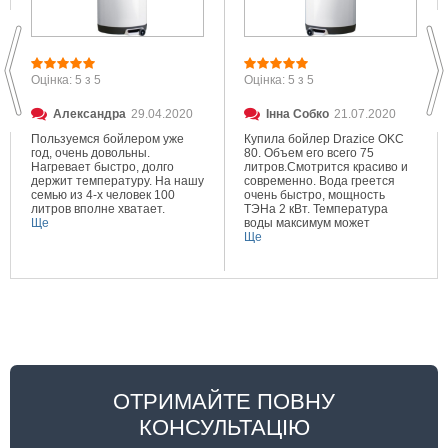
Оцінка: 5 з 5
Оцінка: 5 з 5
Александра
29.04.2020
Інна Собко
21.07.2020
Пользуемся бойлером уже
Купила бойлер Drazice OKC
год, очень довольны.
80. Объем его всего 75
Нагревает быстро, долго
литров.Смотрится красиво и
держит температуру. На нашу
современно. Вода греется
семью из 4-х человек 100
очень быстро, мощность
литров вполне хватает.
ТЭНа 2 кВт. Температура
Ще
воды максимум может
составлять 80 градусов.
Ще
Очень довольна покупкой.
ОТРИМАЙТЕ ПОВНУ
КОНСУЛЬТАЦІЮ