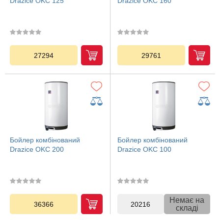
Drazice OKC 125
Drazice OKC 160
27294
29761
Бойлер комбінований
Бойлер комбінований
Drazice OKC 200
Drazice OKC 100
Немає на
36366
20216
складі