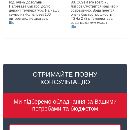
год, очень довольны.
80. Объем его всего 75
Нагревает быстро, долго
литров.Смотрится красиво и
держит температуру. На нашу
современно. Вода греется
семью из 4-х человек 100
очень быстро, мощность
литров вполне хватает.
ТЭНа 2 кВт. Температура
Ще
воды максимум может
составлять 80 градусов.
Ще
Очень довольна покупкой.
ОТРИМАЙТЕ ПОВНУ
КОНСУЛЬТАЦІЮ
Ми підберемо обладнання за Вашими
потребами та бюджетом