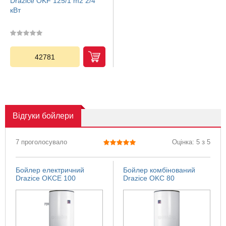
Drazice OKF 125/1 m2 2/4
кВт
42781
Відгуки
бойлери
7 проголосувало
Оцінка: 5 з 5
Бойлер електричний
Бойлер комбінований
Drazice OKCE 100
Drazice OKC 80