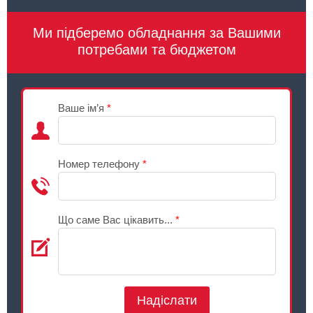
Ми підберемо обладнання за Вашими
потребами та бюджетом
Ваше ім’я
*
Номер телефону
*
Що саме Вас цікавить...
*
Надіслати