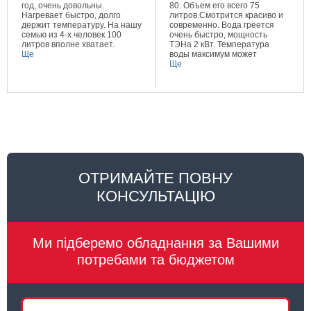
год, очень довольны.
80. Объем его всего 75
Нагревает быстро, долго
литров.Смотрится красиво и
держит температуру. На нашу
современно. Вода греется
семью из 4-х человек 100
очень быстро, мощность
литров вполне хватает.
ТЭНа 2 кВт. Температура
Ще
воды максимум может
составлять 80 градусов.
Ще
Очень довольна покупкой.
ОТРИМАЙТЕ ПОВНУ
КОНСУЛЬТАЦІЮ
Ми підберемо обладнання за Вашими
потребами та бюджетом