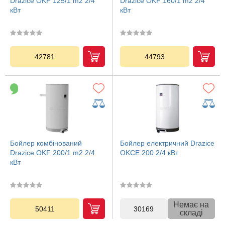
Drazice OKF 125/1 m2 2/4
Drazice OKF 160/1 m2 2/4
кВт
кВт
42781
44793
Бойлер комбінований
Бойлер електричний Drazice
Drazice OKF 200/1 m2 2/4
OKCE 200 2/4 кВт
кВт
Немає на
50411
30169
складі