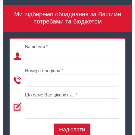
Ми підберемо обладнання за Вашими
потребами та бюджетом
Ваше ім’я
*
Номер телефону
*
Що саме Вас цікавить...
*
Надіслати