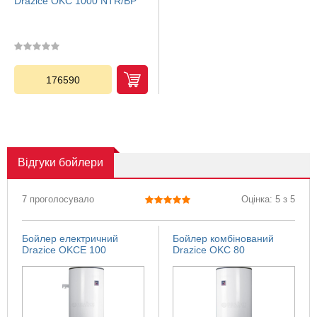
Drazice OKC 1000 NTR/BP
176590
Відгуки
бойлери
7 проголосувало
Оцінка: 5 з 5
Бойлер електричний
Бойлер комбінований
Drazice OKCE 100
Drazice OKC 80