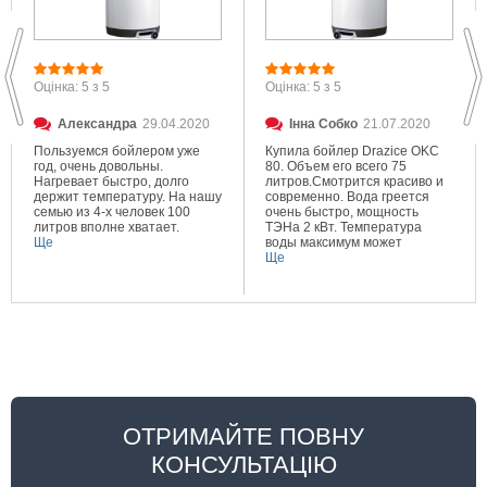
Оцінка: 5 з 5
Оцінка: 5 з 5
Александра
29.04.2020
Інна Собко
21.07.2020
Пользуемся бойлером уже
Купила бойлер Drazice OKC
год, очень довольны.
80. Объем его всего 75
Нагревает быстро, долго
литров.Смотрится красиво и
держит температуру. На нашу
современно. Вода греется
семью из 4-х человек 100
очень быстро, мощность
литров вполне хватает.
ТЭНа 2 кВт. Температура
Ще
воды максимум может
составлять 80 градусов.
Ще
Очень довольна покупкой.
ОТРИМАЙТЕ ПОВНУ
КОНСУЛЬТАЦІЮ