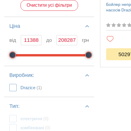
Бойлер непр
Очистити усі фільтри
насосів Dra
Ціна
від
до
грн
5029
Виробник:
Drazice
(1)
Тип:
електричні
(0)
комбіновані
(0)