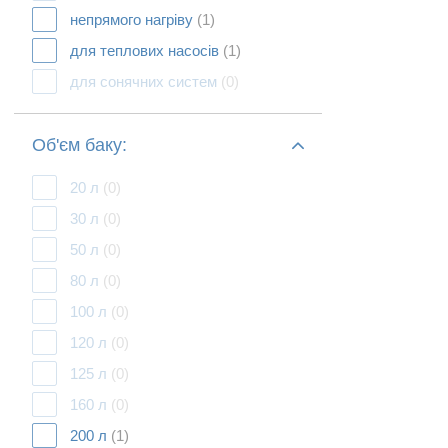
непрямого нагріву
(1)
для теплових насосів
(1)
для сонячних систем
(0)
Об'єм баку:
20 л
(0)
30 л
(0)
50 л
(0)
80 л
(0)
100 л
(0)
120 л
(0)
125 л
(0)
160 л
(0)
200 л
(1)