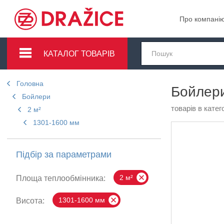
Про компані
КАТАЛОГ ТОВАРІВ
Головна
Бойлери
Бойлери
товарів в катего
2 м²
1301-1600 мм
Підбір за параметрами
2 м²
Площа теплообмінника:
1301-1600 мм
Висота: