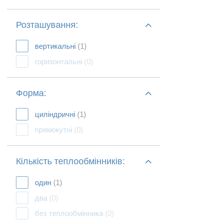
Розташування:
вертикальні
(1)
горизонтальні
(0)
Форма:
циліндричні
(1)
прямокутні
(0)
Кількість теплообмінників:
один
(1)
два
(0)
без теплообмінника
(0)