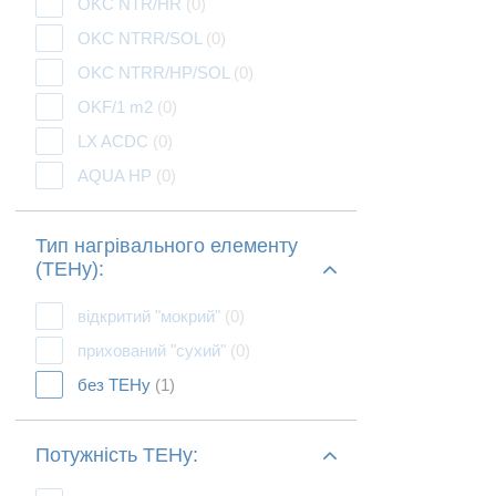
OKC NTR/HR
(0)
OKC NTRR/SOL
(0)
OKC NTRR/HP/SOL
(0)
OKF/1 m2
(0)
LX ACDC
(0)
AQUA HP
(0)
Тип нагрівального елементу
(ТЕНу):
відкритий "мокрий"
(0)
прихований "сухий"
(0)
без ТЕНу
(1)
Потужність ТЕНу: