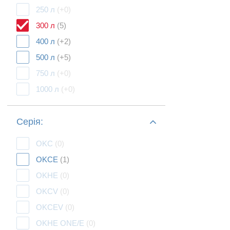
250 л
(+0)
300 л
(5)
400 л
(+2)
500 л
(+5)
750 л
(+0)
1000 л
(+0)
Серія:
OKC
(0)
OKCE
(1)
OKHE
(0)
OKCV
(0)
OKCEV
(0)
OKHE ONE/E
(0)