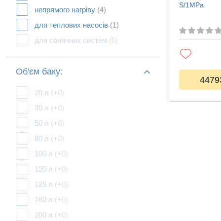
S/1MPa
непрямого нагріву
(4)
для теплових насосів
(1)
для сонячних систем
(0)
Об'єм баку:
4479
20 л
(+0)
30 л
(+0)
50 л
(+0)
80 л
(+0)
100 л
(+0)
120 л
(+0)
125 л
(+0)
160 л
(+0)
200 л
(+0)