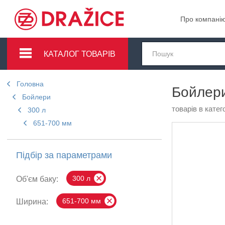
Про компані
КАТАЛОГ ТОВАРІВ
Головна
Бойлери
Бойлери
товарів в катего
300 л
651-700 мм
Підбір за параметрами
300 л
Об'єм баку:
651-700 мм
Ширина: