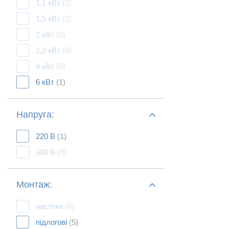
1,1 кВт
(0)
1,5 кВт
(0)
2 кВт
(0)
2,2 кВт
(0)
4 кВт
(0)
6 кВт
(1)
Напруга:
220 В
(1)
380 В
(0)
Монтаж:
настінні
(0)
підлогові
(5)