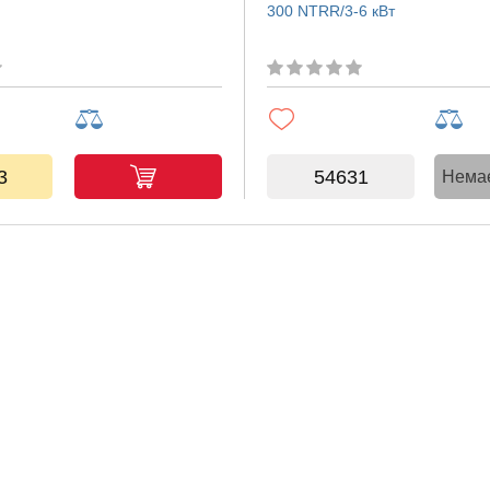
300 NTRR/3-6 кВт
3
54631
Немає