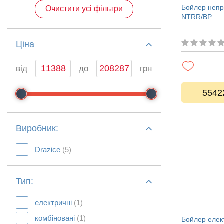
Бойлер непр
Очистити усі фільтри
NTRR/BP
Ціна
від
до
грн
5542
Виробник:
Drazice
(5)
Тип:
електричні
(1)
комбіновані
(1)
Бойлер елек