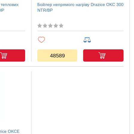
 теплових
Бойлер непрямого нагріву Drazice OKC 300
HP
NTR/BP
48589
zice OKCE