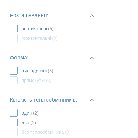
Розташування:
вертикальні
(5)
горизонтальні
(0)
Форма:
циліндричні
(5)
прямокутні
(0)
Кількість теплообмінників:
один
(2)
два
(2)
без теплообмінника
(0)