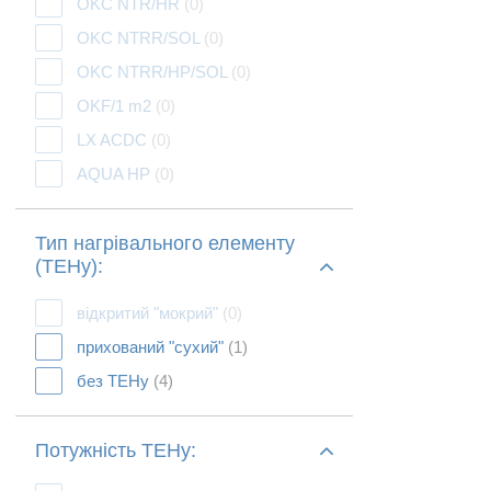
OKC NTR/HR
(0)
OKC NTRR/SOL
(0)
OKC NTRR/HP/SOL
(0)
OKF/1 m2
(0)
LX ACDC
(0)
AQUA HP
(0)
Тип нагрівального елементу
(ТЕНу):
відкритий "мокрий"
(0)
прихований "сухий"
(1)
без ТЕНу
(4)
Потужність ТЕНу: