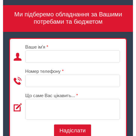
Ми підберемо обладнання за Вашими
потребами та бюджетом
Ваше ім’я
*
Номер телефону
*
Що саме Вас цікавить...
*
Надіслати