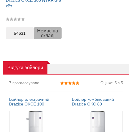
Drazice OKCE 300 NTRR/3-6
кВт
Немає на
54631
складі
Відгуки
бойлери
7 проголосувало
Оцінка: 5 з 5
Бойлер електричний
Бойлер комбінований
Drazice OKCE 100
Drazice OKC 80