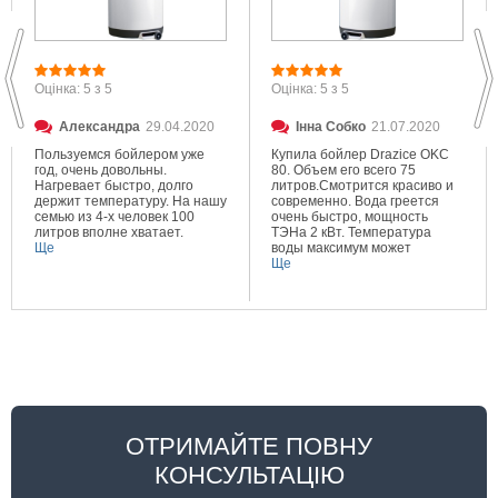
Оцінка: 5 з 5
Оцінка: 5 з 5
Александра
29.04.2020
Інна Собко
21.07.2020
Пользуемся бойлером уже
Купила бойлер Drazice OKC
год, очень довольны.
80. Объем его всего 75
Нагревает быстро, долго
литров.Смотрится красиво и
держит температуру. На нашу
современно. Вода греется
семью из 4-х человек 100
очень быстро, мощность
литров вполне хватает.
ТЭНа 2 кВт. Температура
Ще
воды максимум может
составлять 80 градусов.
Ще
Очень довольна покупкой.
ОТРИМАЙТЕ ПОВНУ
КОНСУЛЬТАЦІЮ