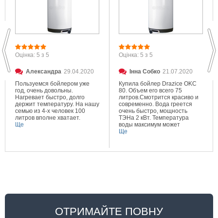
Оцінка: 5 з 5
Оцінка: 5 з 5
Александра
29.04.2020
Інна Собко
21.07.2020
Пользуемся бойлером уже
Купила бойлер Drazice OKC
год, очень довольны.
80. Объем его всего 75
Нагревает быстро, долго
литров.Смотрится красиво и
держит температуру. На нашу
современно. Вода греется
семью из 4-х человек 100
очень быстро, мощность
литров вполне хватает.
ТЭНа 2 кВт. Температура
Ще
воды максимум может
составлять 80 градусов.
Ще
Очень довольна покупкой.
ОТРИМАЙТЕ ПОВНУ