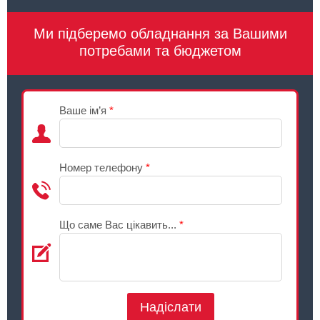
Ми підберемо обладнання за Вашими
потребами та бюджетом
Ваше ім’я
*
Номер телефону
*
Що саме Вас цікавить...
*
Надіслати