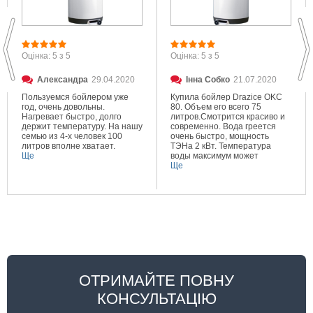
Оцінка: 5 з 5
Оцінка: 5 з 5
Александра
29.04.2020
Інна Собко
21.07.2020
Пользуемся бойлером уже
Купила бойлер Drazice OKC
год, очень довольны.
80. Объем его всего 75
Нагревает быстро, долго
литров.Смотрится красиво и
держит температуру. На нашу
современно. Вода греется
семью из 4-х человек 100
очень быстро, мощность
литров вполне хватает.
ТЭНа 2 кВт. Температура
Ще
воды максимум может
составлять 80 градусов.
Ще
Очень довольна покупкой.
ОТРИМАЙТЕ ПОВНУ
КОНСУЛЬТАЦІЮ