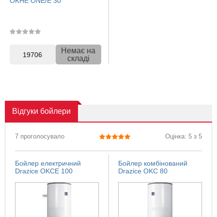
OKHE ONE/E 30
Немає на
19706
складі
Відгуки
бойлери
7 проголосувало
Оцінка: 5 з 5
Бойлер електричний
Бойлер комбінований
Drazice OKCE 100
Drazice OKC 80