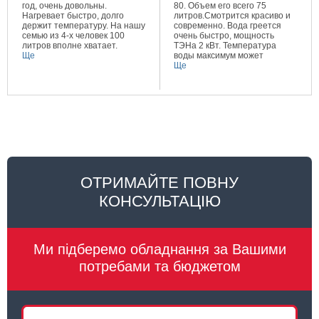
год, очень довольны.
80. Объем его всего 75
Нагревает быстро, долго
литров.Смотрится красиво и
держит температуру. На нашу
современно. Вода греется
семью из 4-х человек 100
очень быстро, мощность
литров вполне хватает.
ТЭНа 2 кВт. Температура
Ще
воды максимум может
составлять 80 градусов.
Ще
Очень довольна покупкой.
ОТРИМАЙТЕ ПОВНУ
КОНСУЛЬТАЦІЮ
Ми підберемо обладнання за Вашими
потребами та бюджетом