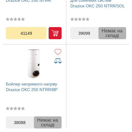
Drazice OKC 250 NTRR
для сонячних систем
Drazice OKC 250 NTRR/SOL
Немає на
41149
39099
складі
Бойлер непрямого нагріву
Drazice OKC 250 NTRR/BP
Немає на
38088
складі