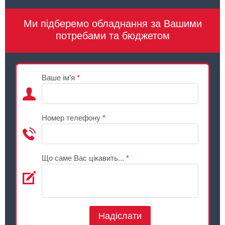
Ми підберемо обладнання за Вашими
потребами та бюджетом
Ваше ім’я
*
Номер телефону
*
Що саме Вас цікавить...
*
Надіслати