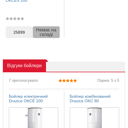
OKCEV 200
Немає на
25899
складі
Відгуки
бойлери
7 проголосувало
Оцінка: 5 з 5
Бойлер електричний
Бойлер комбінований
Drazice OKCE 100
Drazice OKC 80