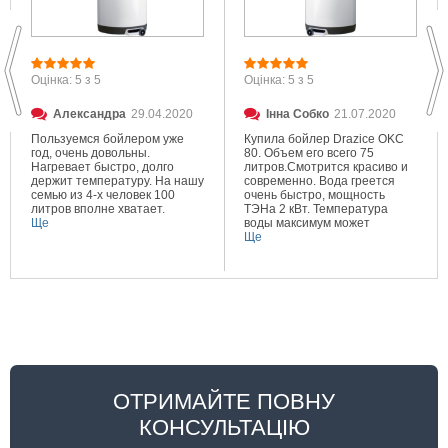
Оцінка: 5 з 5
Оцінка: 5 з 5
Александра
29.04.2020
Інна Собко
21.07.2020
Пользуемся бойлером уже
Купила бойлер Drazice OKC
год, очень довольны.
80. Объем его всего 75
Нагревает быстро, долго
литров.Смотрится красиво и
держит температуру. На нашу
современно. Вода греется
семью из 4-х человек 100
очень быстро, мощность
литров вполне хватает.
ТЭНа 2 кВт. Температура
Ще
воды максимум может
составлять 80 градусов.
Ще
Очень довольна покупкой.
ОТРИМАЙТЕ ПОВНУ
КОНСУЛЬТАЦІЮ