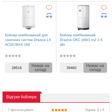
Бойлер комбінований для
Бойлер комбінований
сонячних систем Drazice LX
Drazice OKC 160/1 m2 2-6
ACDC/M+K 160
кВт
Немає на
Немає на
28516
39460
складі
складі
Відгуки
бойлери
7 проголосувало
Оцінка: 5 з 5