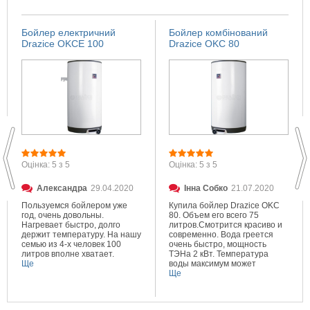
Бойлер електричний
Бойлер комбінований
Drazice OKCE 100
Drazice OKC 80
Оцінка: 5 з 5
Оцінка: 5 з 5
Александра
29.04.2020
Інна Собко
21.07.2020
Пользуемся бойлером уже
Купила бойлер Drazice OKC
год, очень довольны.
80. Объем его всего 75
Нагревает быстро, долго
литров.Смотрится красиво и
держит температуру. На нашу
современно. Вода греется
семью из 4-х человек 100
очень быстро, мощность
литров вполне хватает.
ТЭНа 2 кВт. Температура
Ще
воды максимум может
составлять 80 градусов.
Ще
Очень довольна покупкой.