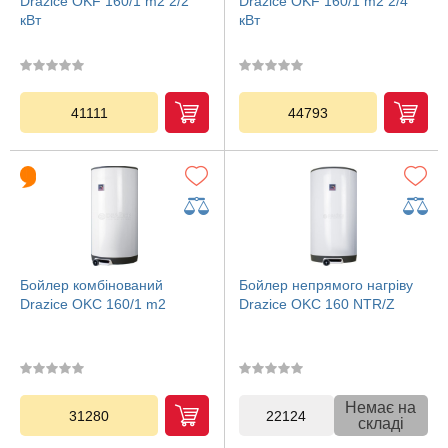
Drazice OKF 160/1 m2 2/2
Drazice OKF 160/1 m2 2/4
кВт
кВт
41111
44793
Бойлер комбінований
Бойлер непрямого нагріву
Drazice OKC 160/1 m2
Drazice OKC 160 NTR/Z
Немає на
31280
22124
складі