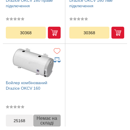
Drazice OKCV 160 праве
Drazice OKCV 160 ліве
підключення
підключення
30368
30368
Бойлер комбінований
Drazice OKCV 160
Немає на
25168
складі