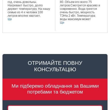
год, очень довольны.
80. Объем его всего 75
Нагревает быстро, долго
литров.Смотрится красиво и
держит температуру. На нашу
современно. Вода греется
семью из 4-х человек 100
очень быстро, мощность
литров вполне хватает.
ТЭНа 2 кВт. Температура
Ще
воды максимум может
составлять 80 градусов.
Ще
Очень довольна покупкой.
ОТРИМАЙТЕ ПОВНУ
КОНСУЛЬТАЦІЮ
Ми підберемо обладнання за Вашими
потребами та бюджетом