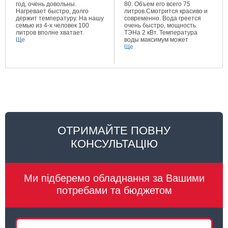
год, очень довольны.
80. Объем его всего 75
Нагревает быстро, долго
литров.Смотрится красиво и
держит температуру. На нашу
современно. Вода греется
семью из 4-х человек 100
очень быстро, мощность
литров вполне хватает.
ТЭНа 2 кВт. Температура
Ще
воды максимум может
составлять 80 градусов.
Ще
Очень довольна покупкой.
ОТРИМАЙТЕ ПОВНУ
КОНСУЛЬТАЦІЮ
Ми підберемо обладнання за Вашими
потребами та бюджетом