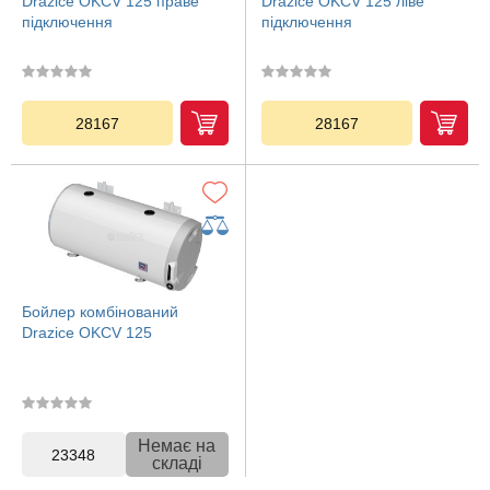
Drazice OKCV 125 праве
Drazice OKCV 125 ліве
підключення
підключення
28167
28167
Бойлер комбінований
Drazice OKCV 125
Немає на
23348
складі