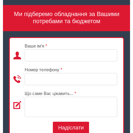
Ми підберемо обладнання за Вашими
потребами та бюджетом
Ваше ім’я
*
Номер телефону
*
Що саме Вас цікавить...
*
Надіслати