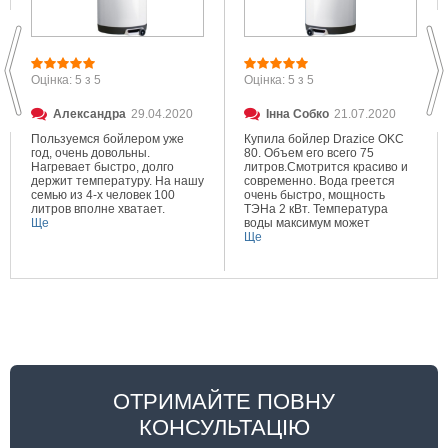
Оцінка: 5 з 5
Оцінка: 5 з 5
Александра
29.04.2020
Інна Собко
21.07.2020
Пользуемся бойлером уже
Купила бойлер Drazice OKC
год, очень довольны.
80. Объем его всего 75
Нагревает быстро, долго
литров.Смотрится красиво и
держит температуру. На нашу
современно. Вода греется
семью из 4-х человек 100
очень быстро, мощность
литров вполне хватает.
ТЭНа 2 кВт. Температура
Ще
воды максимум может
составлять 80 градусов.
Ще
Очень довольна покупкой.
ОТРИМАЙТЕ ПОВНУ
КОНСУЛЬТАЦІЮ