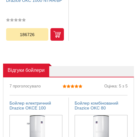
Drazice OKC 1000 NTRR/BP
186726
Відгуки
бойлери
7 проголосувало
Оцінка: 5 з 5
Бойлер електричний
Бойлер комбінований
Drazice OKCE 100
Drazice OKC 80