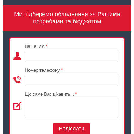
Ми підберемо обладнання за Вашими
потребами та бюджетом
Ваше ім’я
*
Номер телефону
*
Що саме Вас цікавить...
*
Надіслати