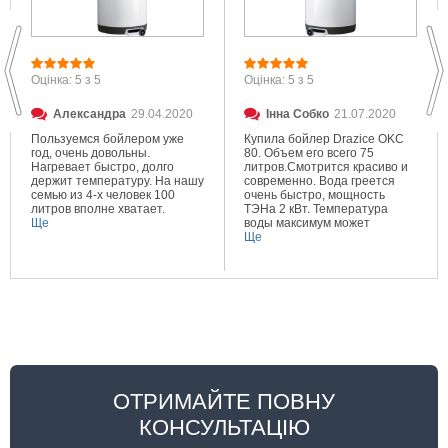
Оцінка: 5 з 5
Оцінка: 5 з 5
Александра
29.04.2020
Інна Собко
21.07.2020
Пользуемся бойлером уже
Купила бойлер Drazice OKC
год, очень довольны.
80. Объем его всего 75
Нагревает быстро, долго
литров.Смотрится красиво и
держит температуру. На нашу
современно. Вода греется
семью из 4-х человек 100
очень быстро, мощность
литров вполне хватает.
ТЭНа 2 кВт. Температура
Ще
воды максимум может
составлять 80 градусов.
Ще
Очень довольна покупкой.
ОТРИМАЙТЕ ПОВНУ
КОНСУЛЬТАЦІЮ