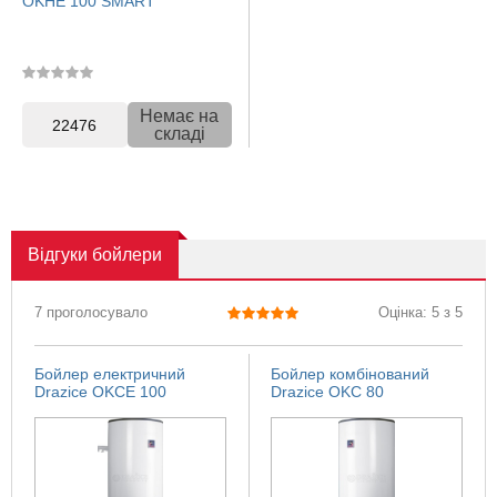
OKHE 100 SMART
Немає на
22476
складі
Відгуки
бойлери
7 проголосувало
Оцінка: 5 з 5
Бойлер електричний
Бойлер комбінований
Drazice OKCE 100
Drazice OKC 80