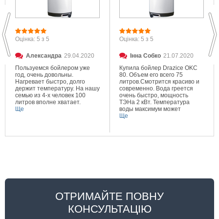
Оцінка: 5 з 5
Оцінка: 5 з 5
Александра
29.04.2020
Інна Собко
21.07.2020
Пользуемся бойлером уже
Купила бойлер Drazice OKC
год, очень довольны.
80. Объем его всего 75
Нагревает быстро, долго
литров.Смотрится красиво и
держит температуру. На нашу
современно. Вода греется
семью из 4-х человек 100
очень быстро, мощность
литров вполне хватает.
ТЭНа 2 кВт. Температура
Ще
воды максимум может
составлять 80 градусов.
Ще
Очень довольна покупкой.
ОТРИМАЙТЕ ПОВНУ
КОНСУЛЬТАЦІЮ