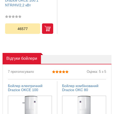
Drazice OKCE 100.1
NTR/HV/2,2 кВт
46577
Відгуки
бойлери
7 проголосувало
Оцінка: 5 з 5
Бойлер електричний
Бойлер комбінований
Drazice OKCE 100
Drazice OKC 80