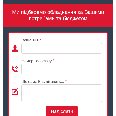
Ми підберемо обладнання за Вашими
потребами та бюджетом
Ваше ім’я
*
Номер телефону
*
Що саме Вас цікавить...
*
Надіслати