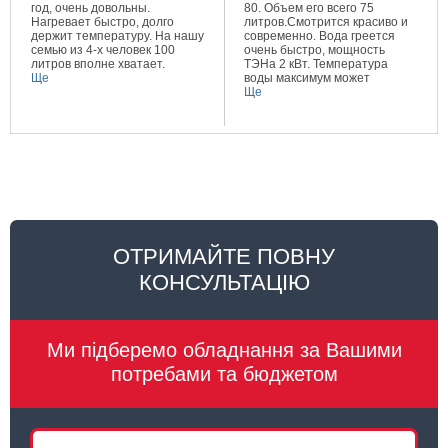
год, очень довольны.
80. Объем его всего 75
Нагревает быстро, долго
литров.Смотрится красиво и
держит температуру. На нашу
современно. Вода греется
семью из 4-х человек 100
очень быстро, мощность
литров вполне хватает.
ТЭНа 2 кВт. Температура
Ще
воды максимум может
составлять 80 градусов.
Ще
Очень довольна покупкой.
ОТРИМАЙТЕ ПОВНУ
КОНСУЛЬТАЦІЮ
Ми підберемо обладнання за Вашими
потребами та бюджетом