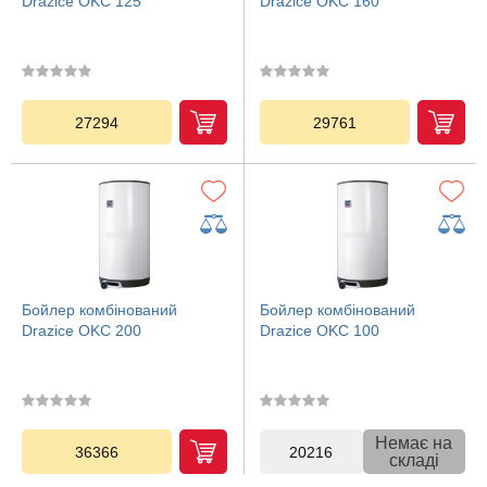
Drazice OKC 125
Drazice OKC 160
27294
29761
Бойлер комбінований
Бойлер комбінований
Drazice OKC 200
Drazice OKC 100
Немає на
36366
20216
складі