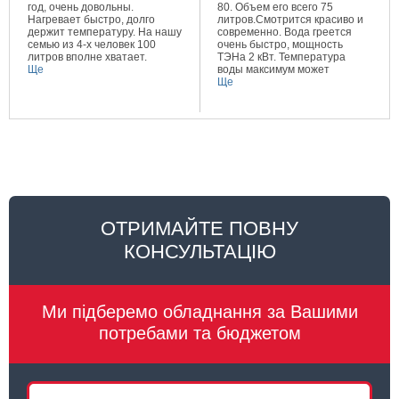
год, очень довольны.
80. Объем его всего 75
Нагревает быстро, долго
литров.Смотрится красиво и
держит температуру. На нашу
современно. Вода греется
семью из 4-х человек 100
очень быстро, мощность
литров вполне хватает.
ТЭНа 2 кВт. Температура
Ще
воды максимум может
составлять 80 градусов.
Ще
Очень довольна покупкой.
ОТРИМАЙТЕ ПОВНУ
КОНСУЛЬТАЦІЮ
Ми підберемо обладнання за Вашими
потребами та бюджетом