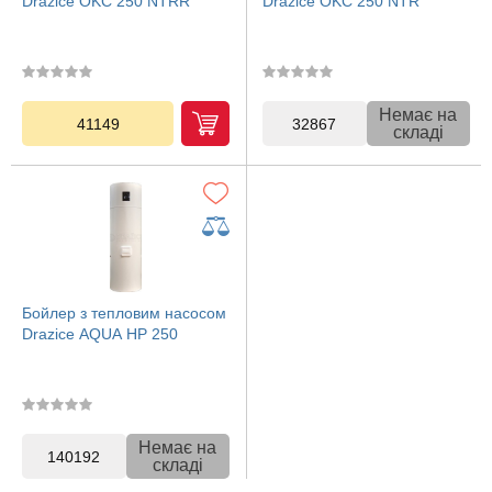
Drazice OKC 250 NTRR
Drazice OKC 250 NTR
Немає на
41149
32867
складі
Бойлер з тепловим насосом
Drazice AQUA HP 250
Немає на
140192
складі