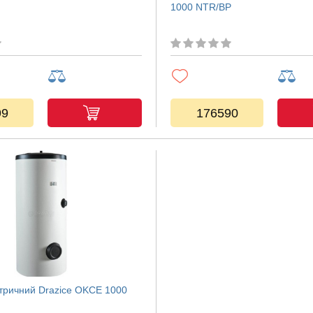
1000 NTR/BP
99
176590
тричний Drazice OKCE 1000