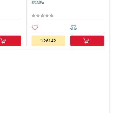
S/1MPa
126142