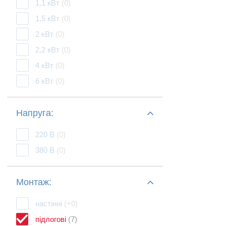
1,1 кВт
(0)
1,5 кВт
(0)
2 кВт
(0)
2,2 кВт
(0)
4 кВт
(0)
6 кВт
(0)
Напруга:
220 В
(0)
380 В
(0)
Монтаж:
настінні
(+0)
підлогові
(7)