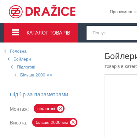
Про компані
КАТАЛОГ ТОВАРІВ
Головна
Бойлери
Бойлери
товарів в катего
Підлогові
Більше 2000 мм
Підбір за параметрами
підлогові
Монтаж:
більше 2000 мм
Висота: