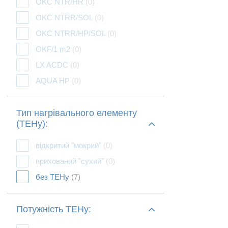
OKC NTR/HR
(0)
OKC NTRR/SOL
(0)
OKC NTRR/HP/SOL
(0)
OKF/1 m2
(0)
LX ACDC
(0)
AQUA HP
(0)
Тип нагрівального елементу
(ТЕНу):
відкритий "мокрий"
(0)
прихований "сухий"
(0)
без ТЕНу
(7)
Потужність ТЕНу: