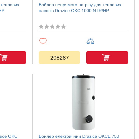
 теплових
Бойлер непрямого нагріву для теплових
HP
насосів Drazice OKC 1000 NTR/HP
208287
zice OKC
Бойлер електричний Drazice OKCE 750