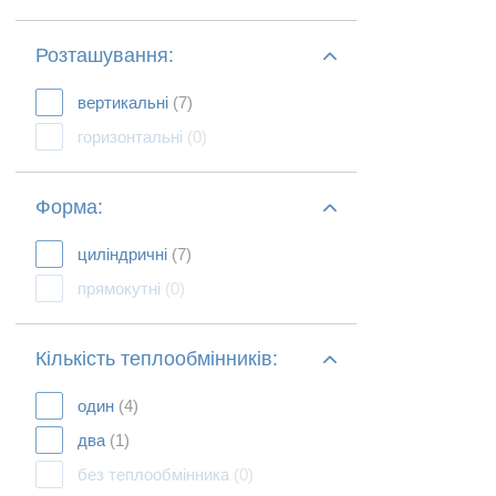
Розташування:
вертикальні
(7)
горизонтальні
(0)
Форма:
циліндричні
(7)
прямокутні
(0)
Кількість теплообмінників:
один
(4)
два
(1)
без теплообмінника
(0)