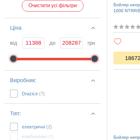
Бойлер непр
Очистити усі фільтри
1000 NTRR/
Ціна
від
до
грн
1867
Виробник:
Drazice
(7)
Тип:
електричні
(2)
комбіновані
(0)
Бойлер непр