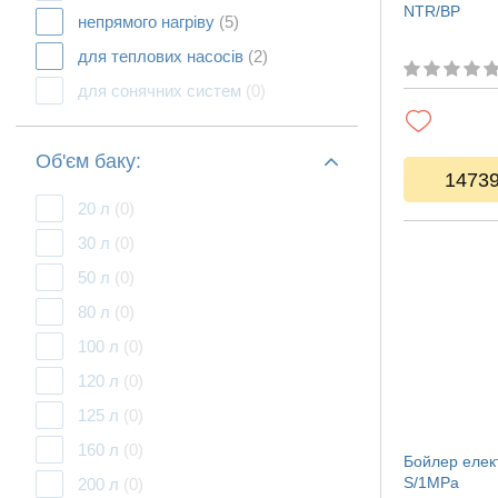
NTR/BP
непрямого нагріву
(5)
для теплових насосів
(2)
для сонячних систем
(0)
Об'єм баку:
1473
20 л
(0)
30 л
(0)
50 л
(0)
80 л
(0)
100 л
(0)
120 л
(0)
125 л
(0)
160 л
(0)
Бойлер елек
S/1MPa
200 л
(0)