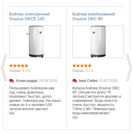
Бойлер електричний
Бойлер комбінований
Drazice OKCE 100
Drazice OKC 80
Оцінка: 5 з 5
Оцінка: 5 з 5
Александра
29.04.2020
Інна Собко
21.07.2020
Пользуемся бойлером уже
Купила бойлер Drazice OKC
год, очень довольны.
80. Объем его всего 75
Нагревает быстро, долго
литров.Смотрится красиво и
держит температуру. На нашу
современно. Вода греется
семью из 4-х человек 100
очень быстро, мощность
литров вполне хватает.
ТЭНа 2 кВт. Температура
Ще
воды максимум может
составлять 80 градусов.
Ще
Очень довольна покупкой.