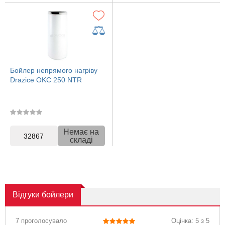
Бойлер непрямого нагріву
Drazice OKC 250 NTR
Немає на
32867
складі
Відгуки
бойлери
7 проголосувало
Оцінка: 5 з 5