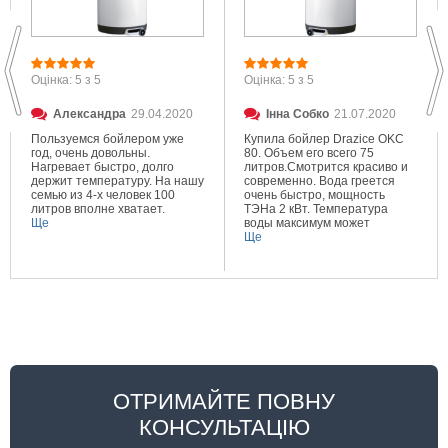
Оцінка: 5 з 5
Оцінка: 5 з 5
Александра
29.04.2020
Інна Собко
21.07.2020
Пользуемся бойлером уже
Купила бойлер Drazice OKC
год, очень довольны.
80. Объем его всего 75
Нагревает быстро, долго
литров.Смотрится красиво и
держит температуру. На нашу
современно. Вода греется
семью из 4-х человек 100
очень быстро, мощность
литров вполне хватает.
ТЭНа 2 кВт. Температура
Ще
воды максимум может
составлять 80 градусов.
Ще
Очень довольна покупкой.
ОТРИМАЙТЕ ПОВНУ
КОНСУЛЬТАЦІЮ