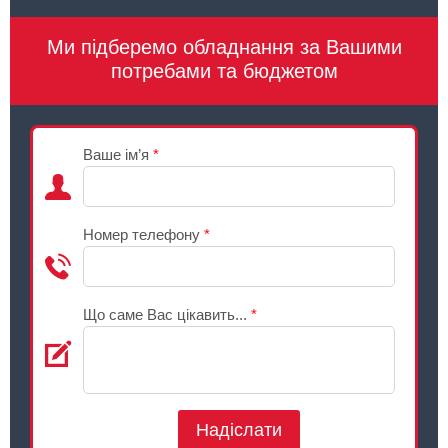
Ми підберемо обладнання за Вашими
потребами та бюджетом
Ваше ім’я
*
Номер телефону
*
Що саме Вас цікавить...
*
Надіслати