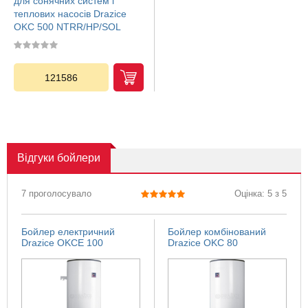
для сонячних систем і
теплових насосів Drazice
OKC 500 NTRR/HP/SOL
121586
Відгуки
бойлери
7 проголосувало
Оцінка: 5 з 5
Бойлер електричний
Бойлер комбінований
Drazice OKCE 100
Drazice OKC 80