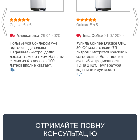
Оцінка: 5 з 5
Оцінка: 5 з 5
Александра
29.04.2020
Інна Собко
21.07.2020
Пользуемся бойлером уже
Купила бойлер Drazice OKC
год, очень довольны.
80. Объем его всего 75
Нагревает быстро, долго
литров.Смотрится красиво и
держит температуру. На нашу
современно. Вода греется
семью из 4-х человек 100
очень быстро, мощность
литров вполне хватает.
ТЭНа 2 кВт. Температура
Ще
воды максимум может
составлять 80 градусов.
Ще
Очень довольна покупкой.
ОТРИМАЙТЕ ПОВНУ
КОНСУЛЬТАЦІЮ