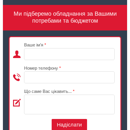
Ми підберемо обладнання за Вашими
потребами та бюджетом
Ваше ім’я
*
Номер телефону
*
Що саме Вас цікавить...
*
Надіслати