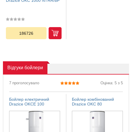
Drazice OKC 1000 NTRR/BP
186726
Відгуки
бойлери
7 проголосувало
Оцінка: 5 з 5
Бойлер електричний
Бойлер комбінований
Drazice OKCE 100
Drazice OKC 80