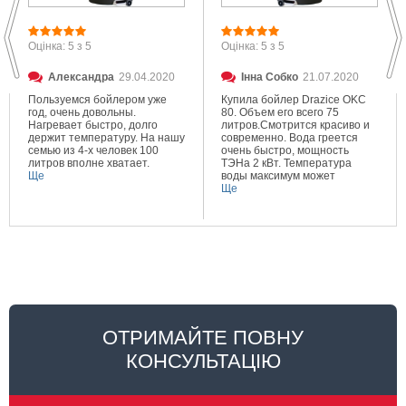
Оцінка: 5 з 5
Оцінка: 5 з 5
Александра
29.04.2020
Інна Собко
21.07.2020
Пользуемся бойлером уже
Купила бойлер Drazice OKC
год, очень довольны.
80. Объем его всего 75
Нагревает быстро, долго
литров.Смотрится красиво и
держит температуру. На нашу
современно. Вода греется
семью из 4-х человек 100
очень быстро, мощность
литров вполне хватает.
ТЭНа 2 кВт. Температура
Ще
воды максимум может
составлять 80 градусов.
Ще
Очень довольна покупкой.
ОТРИМАЙТЕ ПОВНУ
КОНСУЛЬТАЦІЮ