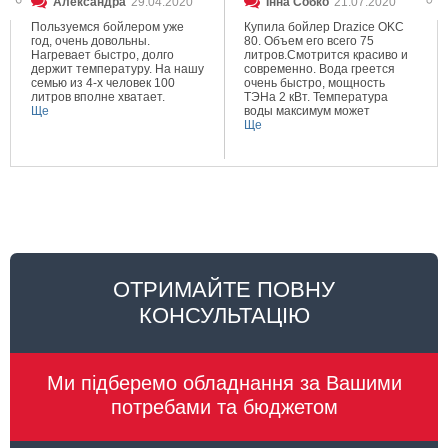
Александра
29.04.2020
Інна Собко
21.07.2020
Пользуемся бойлером уже
Купила бойлер Drazice OKC
год, очень довольны.
80. Объем его всего 75
Нагревает быстро, долго
литров.Смотрится красиво и
держит температуру. На нашу
современно. Вода греется
семью из 4-х человек 100
очень быстро, мощность
литров вполне хватает.
ТЭНа 2 кВт. Температура
Ще
воды максимум может
составлять 80 градусов.
Ще
Очень довольна покупкой.
ОТРИМАЙТЕ ПОВНУ
КОНСУЛЬТАЦІЮ
Ми підберемо обладнання за Вашими
потребами та бюджетом