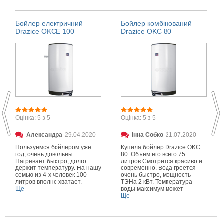
Бойлер електричний
Бойлер комбінований
Drazice OKCE 100
Drazice OKC 80
Оцінка: 5 з 5
Оцінка: 5 з 5
Александра
29.04.2020
Інна Собко
21.07.2020
Пользуемся бойлером уже
Купила бойлер Drazice OKC
год, очень довольны.
80. Объем его всего 75
Нагревает быстро, долго
литров.Смотрится красиво и
держит температуру. На нашу
современно. Вода греется
семью из 4-х человек 100
очень быстро, мощность
литров вполне хватает.
ТЭНа 2 кВт. Температура
Ще
воды максимум может
составлять 80 градусов.
Ще
Очень довольна покупкой.