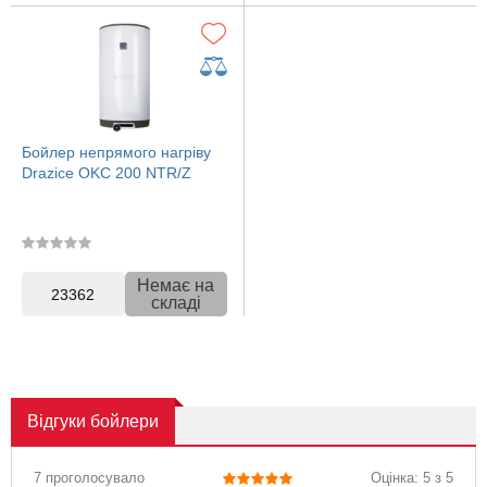
Бойлер непрямого нагріву
Drazice OKC 200 NTR/Z
Немає на
23362
складі
Відгуки
бойлери
7 проголосувало
Оцінка: 5 з 5