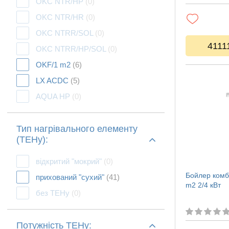
OKC NTR/HP
(0)
OKC NTR/HR
(0)
OKC NTRR/SOL
(0)
4111
OKC NTRR/HP/SOL
(0)
OKF/1 m2
(6)
LX ACDC
(5)
AQUA HP
(0)
Тип нагрівального елементу
(ТЕНу):
відкритий "мокрий"
(0)
Бойлер комб
прихований "сухий"
(41)
m2 2/4 кВт
без ТЕНу
(0)
Потужність ТЕНу: