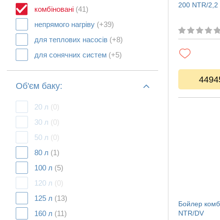
200 NTR/2,2 
комбіновані
(41)
непрямого нагріву
(+39)
для теплових насосів
(+8)
для сонячних систем
(+5)
4494
Об'єм баку:
20 л
(0)
30 л
(0)
50 л
(0)
80 л
(1)
100 л
(5)
120 л
(0)
125 л
(13)
Бойлер комб
160 л
(11)
NTR/DV