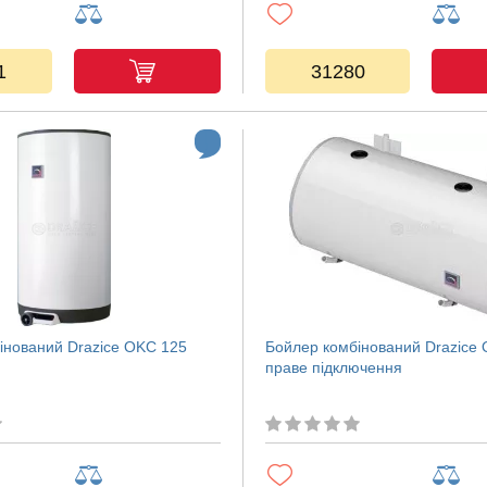
1
31280
інований Drazice OKC 125
Бойлер комбінований Drazice
праве підключення