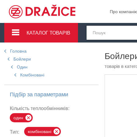
Про компані
КАТАЛОГ ТОВАРІВ
Головна
Бойлери
Бойлери
товарів в катего
Один
Комбіновані
Підбір за параметрами
Кількість теплообмінників:
один
комбіновані
Тип: