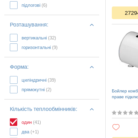
підлогові
(6)
2729
Розташування:
вертикальні
(32)
горизонтальні
(9)
Форма:
циліндричні
(39)
прямокутні
(2)
Бойлер комб
праве підкл
Кількість теплообмінників:
один
(41)
два
(+1)