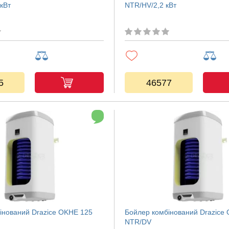
кВт
NTR/HV/2,2 кВт
5
46577
інований Drazice OKHE 125
Бойлер комбінований Drazice
NTR/DV