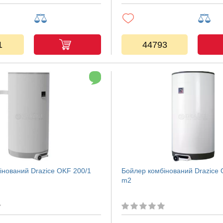
1
44793
інований Drazice OKF 200/1
Бойлер комбінований Drazice 
m2