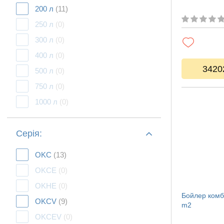
200 л
(11)
250 л
(0)
300 л
(0)
400 л
(0)
3420
500 л
(0)
750 л
(0)
1000 л
(0)
Серія:
OKC
(13)
OKCE
(0)
OKHE
(0)
Бойлер комб
OKCV
(9)
m2
OKCEV
(0)